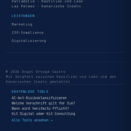
Valladolid · Kastilien und León
Las Palmas · Kanarische Inseln
LEISTUNGEN
Marketing
ISO-Compliance
Digitalisierung
© 2026 Ángel Ortega Castro
Mit Sorgfalt zwischen Kastilien und León und den
Kanarischen Inseln gestaltet
KOSTENLOSE TOOLS
AI-Act-Risikoklassifizierer
Welche Vorschrift gilt für Sie?
Wann wird Verifactu Pflicht?
Kit Digital oder Kit Consulting
Alle Tools ansehen →