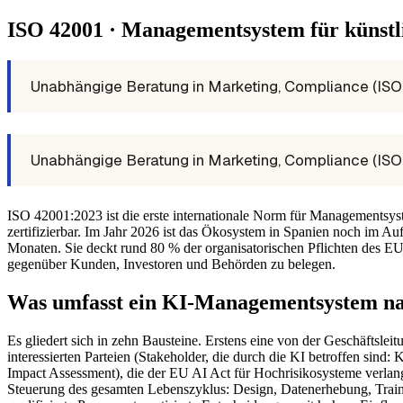
ISO 42001 · Managementsystem für künstli
Unabhängige Beratung in Marketing, Compliance (ISO, 
Unabhängige Beratung in Marketing, Compliance (ISO, 
ISO 42001:2023 ist die erste internationale Norm für Managementsyst
zertifizierbar. Im Jahr 2026 ist das Ökosystem in Spanien noch im
Monaten. Sie deckt rund 80 % der organisatorischen Pflichten des E
gegenüber Kunden, Investoren und Behörden zu belegen.
Was umfasst ein KI-Managementsystem n
Es gliedert sich in zehn Bausteine. Erstens eine von der Geschäftsle
interessierten Parteien (Stakeholder, die durch die KI betroffen sin
Impact Assessment), die der EU AI Act für Hochrisikosysteme verlangt
Steuerung des gesamten Lebenszyklus: Design, Datenerhebung, Training,