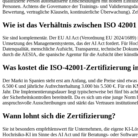
qualifizierte Person automatisierte Entscheidungen mit hohem Einfl
Personen. Achtens die Governance der Trainings- und Validierungsda
Bewertung, vertragliche Klauseln, kontinuierliche Überwachung). 
Wie ist das Verhältnis zwischen ISO 4200
Sie sind komplementär. Der EU AI Act (Verordnung EU 2024/1689) ist
Umsetzung des Managementsystems, das der AI Act fordert. Für Hoch
Datenqualität, menschliche Aufsicht, Transparenz, technische Dokume
durch die AESIA, die spanische Agentur für die Aufsicht über künstlic
Was kostet die ISO-42001-Zertifizierung 
Der Markt in Spanien steht erst am Anfang, und die Preise sind etwas
6.500 € und jährliche Aufrechterhaltung 3.000 bis 5.500 €. Für ein 
Jahr. Die Implementierungsdauer liegt typischerweise bei fünf bis ac
der Sicherheitskontrollen bereitstellt. Da es sich um eine junge Norm 
anspruchsvolle Ausschreibungen und stärkt das Vertrauen institution
Wann lohnt sich die Zertifizierung?
Sie ist besonders empfehlenswert für Unternehmen, die eigene KI-Lösu
Hochrisiko-KI im Sinne des AI Act und für Beratungs- oder Softwareunt