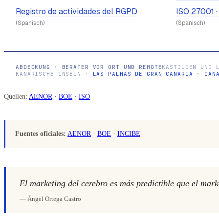
Registro de actividades del RGPD
ISO 27001 ·
(Spanisch)
(Spanisch)
ABDECKUNG · BERATER VOR ORT UND REMOTE
KASTILIEN UND 
KANARISCHE INSELN ·
LAS PALMAS DE GRAN CANARIA
·
CAN
Quellen:
AENOR
·
BOE
·
ISO
Fuentes oficiales:
AENOR
·
BOE
·
INCIBE
El marketing del cerebro es más predictible que el mark
— Ángel Ortega Castro