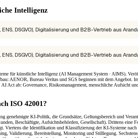
che Intelligenz
ENS, DSGVO), Digitalisierung und B2B-Vertrieb aus Aranda 
ENS, DSGVO), Digitalisierung und B2B-Vertrieb aus Aranda 
eme für künstliche Intelligenz (AI Management System · AIMS). Veröffe
 Aufbau: AENOR, Bureau Veritas und SGS beginnen mit dem Angebot. Im
U AI Act ab: Governance, Risikomanagement, menschliche Aufsicht und
ach ISO 42001?
itung genehmigte KI-Politik, die Grundsätze, Geltungsbereich und Verant
d: Kunden, Beschäftigte, Aufsichtsbehörden, Gesellschaft). Drittens ei
. Viertens die Identifikation und Klassifizierung der KI-Systeme nach 
 Validierung, Bereitstellung, Monitoring und Stilllegung. Sechstens di