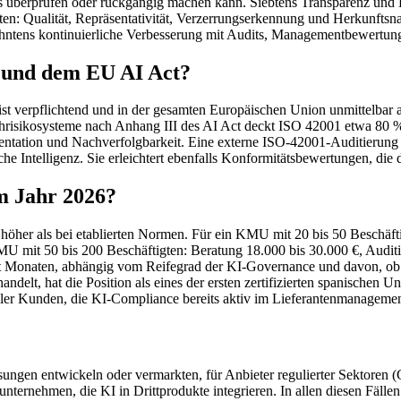
uss überprüfen oder rückgängig machen kann. Siebtens Transparenz und 
ten: Qualität, Repräsentativität, Verzerrungserkennung und Herkunfts
Zehntens kontinuierliche Verbesserung mit Audits, Managementbewert
1 und dem EU AI Act?
 verpflichtend und in der gesamten Europäischen Union unmittelbar an
risikosysteme nach Anhang III des AI Act deckt ISO 42001 etwa 80 % 
ntation und Nachverfolgbarkeit. Eine externe ISO-42001-Auditierung i
he Intelligenz. Sie erleichtert ebenfalls Konformitätsbewertungen, die
im Jahr 2026?
 höher als bei etablierten Normen. Für ein KMU mit 20 bis 50 Beschäft
KMU mit 50 bis 200 Beschäftigten: Beratung 18.000 bis 30.000 €, Audit
ht Monaten, abhängig vom Reifegrad der KI-Governance und davon, ob be
handelt, hat die Position als eines der ersten zertifizierten spanischen
eller Kunden, die KI-Compliance bereits aktiv im Lieferantenmanageme
ngen entwickeln oder vermarkten, für Anbieter regulierter Sektoren (G
ernehmen, die KI in Drittprodukte integrieren. In allen diesen Fällen 