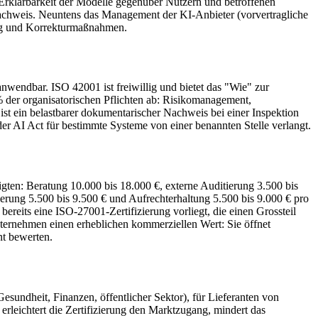
Erklärbarkeit der Modelle gegenüber Nutzern und betroffenen
nachweis. Neuntens das Management der KI-Anbieter (vorvertragliche
ung und Korrekturmaßnahmen.
wendbar. ISO 42001 ist freiwillig und bietet das "Wie" zur
der organisatorischen Pflichten ab: Risikomanagement,
st ein belastbarer dokumentarischer Nachweis bei einer Inspektion
 der AI Act für bestimmte Systeme von einer benannten Stelle verlangt.
igten: Beratung 10.000 bis 18.000 €, externe Auditierung 3.500 bis
ierung 5.500 bis 9.500 € und Aufrechterhaltung 5.500 bis 9.000 € pro
reits eine ISO-27001-Zertifizierung vorliegt, die einen Grossteil
 Unternehmen einen erheblichen kommerziellen Wert: Sie öffnet
nt bewerten.
esundheit, Finanzen, öffentlicher Sektor), für Lieferanten von
erleichtert die Zertifizierung den Marktzugang, mindert das