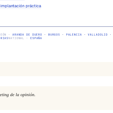
 implantación práctica
LEÓN ·
ARANDA DE DUERO
·
BURGOS
·
PALENCIA
·
VALLADOLID
ARIAS
NATIONAL ·
ESPAÑA
eting de la opinión.