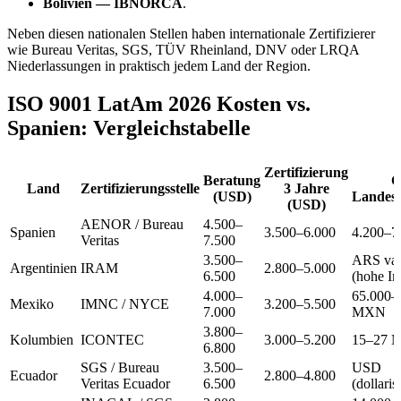
Bolivien — IBNORCA
.
Neben diesen nationalen Stellen haben internationale Zertifizierer
wie Bureau Veritas, SGS, TÜV Rheinland, DNV oder LRQA
Niederlassungen in praktisch jedem Land der Region.
ISO 9001 LatAm 2026 Kosten vs.
Spanien: Vergleichstabelle
Zertifizierung
Beratung
C
Land
Zertifizierungsstelle
3 Jahre
(USD)
Landes
(USD)
AENOR / Bureau
4.500–
Spanien
3.500–6.000
4.200–7
Veritas
7.500
3.500–
ARS var
Argentinien
IRAM
2.800–5.000
6.500
(hohe In
4.000–
65.000–
Mexiko
IMNC / NYCE
3.200–5.500
7.000
MXN
3.800–
Kolumbien
ICONTEC
3.000–5.200
15–27 M
6.800
SGS / Bureau
3.500–
USD
Ecuador
2.800–4.800
Veritas Ecuador
6.500
(dollarisi