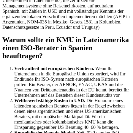
Unternehmen in Lateinamerika, die zertifizierbare
Managementsysteme ohne Reisemehrkosten, auf neutralem
Spanisch, mit Zahlen in USD und mit vollständiger Kenntnis der
ergänzenden lokalen Vorschriften implementieren möchten (AFIP in
Argentinien, NOM-035 in Mexiko, Gesetz 1581 in Kolumbien,
Datenschutzgesetze in Peru, Ecuador und Uruguay).
Warum sollte ein KMU in Lateinamerika
einen ISO-Berater in Spanien
beauftragen?
Vertrautheit mit europäischen Käufern.
Wenn Ihr
Unternehmen in die Europäische Union exportiert, wird Ihr
Endkunde Ihr ISO-System nach europäischen Kriterien
prüfen. Ein Berater, der AENOR, ENAC, UKAS und die
Nuancen von Drittparteienaudits in der EU kennt, bereitet Ihr
Unternehmen auf das Bestehen dieser Kundenaudits vor.
Wettbewerbsfähige Kosten in USD.
Die Honorare eines
leitenden spanischen Beraters liegen in der Regel zwischen
denen eines argentinischen und eines US-amerikanischen
Beraters, mit europäischer Marktqualität. Für ein
mexikanisches oder kolumbianisches KMU kann die
Einsparung gegenüber US-Beratung 40–60 % betragen.
Konsolidiertes Remote-Modell.
Seit 2020 werden ISO-