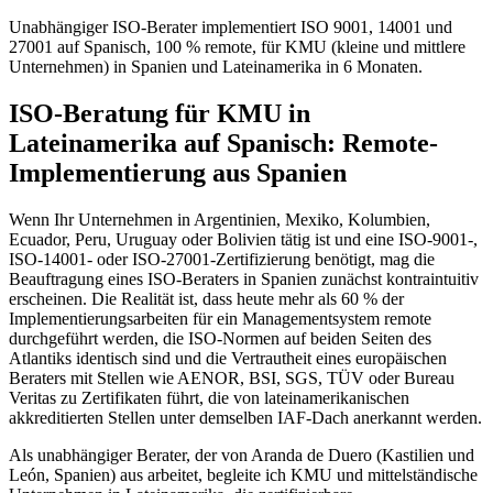
Unabhängiger ISO-Berater implementiert ISO 9001, 14001 und
27001 auf Spanisch, 100 % remote, für KMU (kleine und mittlere
Unternehmen) in Spanien und Lateinamerika in 6 Monaten.
ISO-Beratung für KMU in
Lateinamerika auf Spanisch: Remote-
Implementierung aus Spanien
Wenn Ihr Unternehmen in Argentinien, Mexiko, Kolumbien,
Ecuador, Peru, Uruguay oder Bolivien tätig ist und eine ISO-9001-,
ISO-14001- oder ISO-27001-Zertifizierung benötigt, mag die
Beauftragung eines ISO-Beraters in Spanien zunächst kontraintuitiv
erscheinen. Die Realität ist, dass heute mehr als 60 % der
Implementierungsarbeiten für ein Managementsystem remote
durchgeführt werden, die ISO-Normen auf beiden Seiten des
Atlantiks identisch sind und die Vertrautheit eines europäischen
Beraters mit Stellen wie AENOR, BSI, SGS, TÜV oder Bureau
Veritas zu Zertifikaten führt, die von lateinamerikanischen
akkreditierten Stellen unter demselben IAF-Dach anerkannt werden.
Als unabhängiger Berater, der von Aranda de Duero (Kastilien und
León, Spanien) aus arbeitet, begleite ich KMU und mittelständische