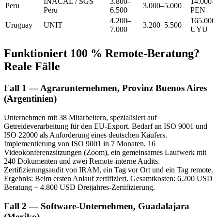
INACAL / SGS
3.800–
14.000–
Peru
3.000–5.000
Peru
6.500
PEN
4.200–
165.000
Uruguay
UNIT
3.200–5.500
7.000
UYU
Funktioniert 100 % Remote-Beratung?
Reale Fälle
Fall 1 — Agrarunternehmen, Provinz Buenos Aires
(Argentinien)
Unternehmen mit 38 Mitarbeitern, spezialisiert auf
Getreideverarbeitung für den EU-Export. Bedarf an ISO 9001 und
ISO 22000 als Anforderung eines deutschen Käufers.
Implementierung von ISO 9001 in 7 Monaten, 16
Videokonferenzsitzungen (Zoom), ein gemeinsames Laufwerk mit
240 Dokumenten und zwei Remote-interne Audits.
Zertifizierungsaudit von IRAM, ein Tag vor Ort und ein Tag remote.
Ergebnis: Beim ersten Anlauf zertifiziert. Gesamtkosten: 6.200 USD
Beratung + 4.800 USD Dreijahres-Zertifizierung.
Fall 2 — Software-Unternehmen, Guadalajara
(Mexiko)