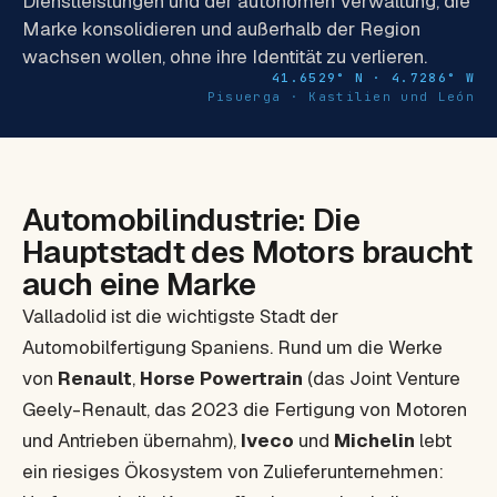
Dienstleistungen und der autonomen Verwaltung, die
Marke konsolidieren und außerhalb der Region
wachsen wollen, ohne ihre Identität zu verlieren.
41.6529° N · 4.7286° W
Pisuerga · Kastilien und León
Automobilindustrie: Die
Hauptstadt des Motors braucht
auch eine Marke
Valladolid ist die wichtigste Stadt der
Automobilfertigung Spaniens. Rund um die Werke
von
Renault
,
Horse Powertrain
(das Joint Venture
Geely-Renault, das 2023 die Fertigung von Motoren
und Antrieben übernahm),
Iveco
und
Michelin
lebt
ein riesiges Ökosystem von Zulieferunternehmen: