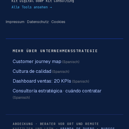
Kit Digital oder Kit Consulting
Alle Tools ansehen →
Impressum
·
Datenschutz
·
Cookies
MEHR ÜBER UNTERNEHMENSSTRATEGIE
Customer journey map
(Spanisch)
Cultura de calidad
(Spanisch)
Dashboard ventas: 20 KPIs
(Spanisch)
Consultoría estratégica · cuándo contratar
(Spanisch)
ABDECKUNG · BERATER VOR ORT UND REMOTE
KASTILIEN UND LEÓN ·
ARANDA DE DUERO
·
BURGOS