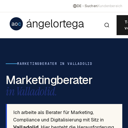
DE
Suchen
Kundenbereich
ángelortega
T
ao
c
v
MARKETINGBERATER IN VALLADOLID
Marketingberater
in Valladolid.
Ich arbeite als Berater für Marketing,
Compliance und Digitalisierung mit Sitz in
Valladolid
. Hier besteht die Herausforderung