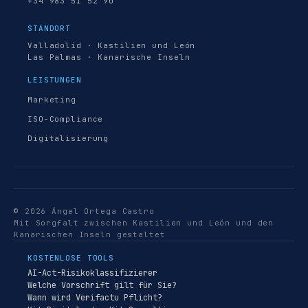
+34 983 51 52 90
STANDORT
Valladolid · Kastilien und León
Las Palmas · Kanarische Inseln
LEISTUNGEN
Marketing
ISO-Compliance
Digitalisierung
© 2026 Ángel Ortega Castro
Mit Sorgfalt zwischen Kastilien und León und den
Kanarischen Inseln gestaltet
KOSTENLOSE TOOLS
AI-Act-Risikoklassifizierer
Welche Vorschrift gilt für Sie?
Wann wird Verifactu Pflicht?