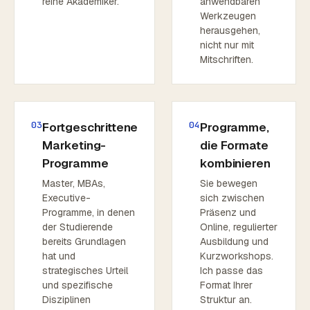
reine Akademiker.
anwendbaren
Werkzeugen
herausgehen,
nicht nur mit
Mitschriften.
03
04
Fortgeschrittene
Programme,
Marketing-
die Formate
Programme
kombinieren
Master, MBAs,
Sie bewegen
Executive-
sich zwischen
Programme, in denen
Präsenz und
der Studierende
Online, regulierter
bereits Grundlagen
Ausbildung und
hat und
Kurzworkshops.
strategisches Urteil
Ich passe das
und spezifische
Format Ihrer
Disziplinen
Struktur an.