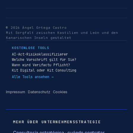
© 2026 Ángel Ortega Castro
Mit Sorgfalt zwischen Kastilien und León und den
Kanarischen Inseln gestaltet
KOSTENLOSE TOOLS
AI-Act-Risikoklassifizierer
Welche Vorschrift gilt für Sie?
Wann wird Verifactu Pflicht?
Kit Digital oder Kit Consulting
Alle Tools ansehen →
Impressum
·
Datenschutz
·
Cookies
MEHR ÜBER UNTERNEHMENSSTRATEGIE
Consultoría estratégica · cuándo contratar