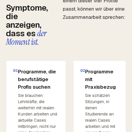
einem dieser vier Profile
Symptome,
passt, können wir über eine
die
Zusammenarbeit sprechen:
anzeigen,
dass es
der
Moment ist.
01
02
Programme, die
Programme
berufstätige
mit
Profis suchen
Praxisbezug
Sie brauchen
Sie schätzen
Lehrkräfte, die
Sitzungen, in
weiterhin mit realen
denen
Kunden arbeiten und
Studierende an
aktuelle Cases
realen Cases
mitbringen, nicht nur
arbeiten und mit