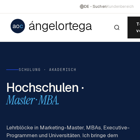
DE
Suchen
Kundenbereich
ángelortega
T
ao
c
v
SCHULUNG · AKADEMISCH
Hochschulen ·
Master · MBA.
Lehrblöcke in Marketing-Master, MBAs, Executive-
Programmen und Universitäten. Ich bringe dem