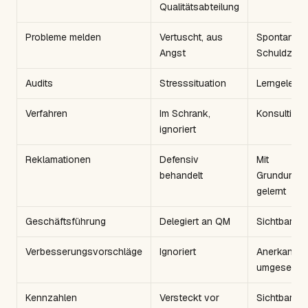
Qualitätsabteilung
Probleme melden
Vertuscht, aus
Spontan, o
Angst
Schuldzuw
Audits
Stresssituation
Lerngelegen
Verfahren
Im Schrank,
Konsultiert,
ignoriert
Reklamationen
Defensiv
Mit
behandelt
Grundursac
gelernt
Geschäftsführung
Delegiert an QM
Sichtbar en
Verbesserungsvorschläge
Ignoriert
Anerkannt 
umgesetzt
Kennzahlen
Versteckt vor
Sichtbar un