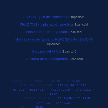
MEHR ÜBER REGULATORISCHE COMPLIANCE
ISO 9001 guía de implantación
(Spanisch)
ISO 27001 · implantación práctica
(Spanisch)
Plan director de seguridad
(Spanisch)
Normativa cyber España: RGPD/ENS/NIS2/DORA
(Spanisch)
Glosario del AI Act
(Spanisch)
Auditoría de ciberseguridad
(Spanisch)
ABDECKUNG · BERATER VOR ORT UND REMOTE
KASTILIEN UND LEÓN ·
ARANDA DE DUERO
·
BURGOS
·
PALENCIA
·
VALLADOLID
·
CASTILLA Y
LEÓN
KANARISCHE INSELN ·
LAS PALMAS DE GRAN
CANARIA
·
CANARIAS
NATIONAL ·
ESPAÑA