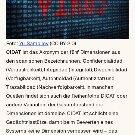
Foto:
Yu. Samoilov
(CC BY 2.0)
CIDAT
ist das Akronym der fünf Dimensionen aus
den spanischen Bezeichnungen:
C
onfidencialidad
(Vertraulichkeit),
I
ntegridad (Integrität),
D
isponibilidad
(Verfügbarkeit),
A
utenticidad (Authentizität) und
T
razabilidad (Nachverfolgbarkeit). In manchen
Quellen findet sich auch die Reihenfolge DICAT oder
andere Varianten; der Gesamtbestand der
Dimensionen ist derselbe. CIDAT ist schlicht eine
Gedächtnisstütze, damit beim Bewerten eines
Systems keine Dimension vergessen wird – das