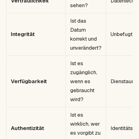
Vertraulichkeit
Datenleck
sehen?
Ist das
Datum
Integrität
Unbefugte 
korrekt und
unverändert?
Ist es
zugänglich,
Verfügbarkeit
wenn es
Dienstausfa
gebraucht
wird?
Ist es
wirklich, wer
Authentizität
Identitätsm
es vorgibt zu