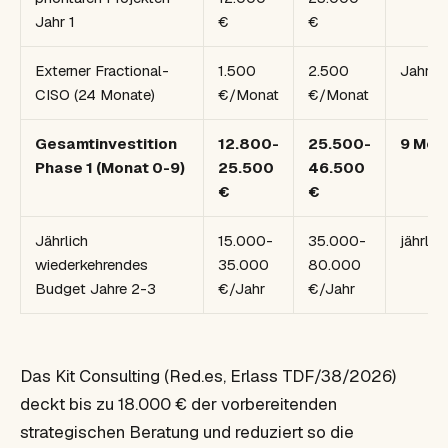
Jahr 1
€
€
Externer Fractional-
1.500
2.500
Jahres
CISO (24 Monate)
€/Monat
€/Monat
Gesamtinvestition
12.800-
25.500-
9 Mon
Phase 1 (Monat 0-9)
25.500
46.500
€
€
Jährlich
15.000-
35.000-
jährlich
wiederkehrendes
35.000
80.000
Budget Jahre 2-3
€/Jahr
€/Jahr
Das Kit Consulting (Red.es, Erlass TDF/38/2026)
deckt bis zu 18.000 € der vorbereitenden
strategischen Beratung und reduziert so die