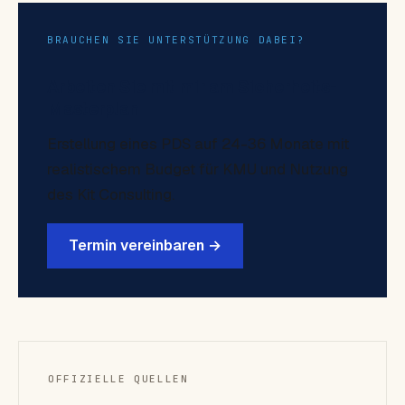
BRAUCHEN SIE UNTERSTÜTZUNG DABEI?
Arbeiten Sie mit mir am Sicherheits-
Masterplan
Erstellung eines PDS auf 24-36 Monate mit
realistischem Budget für KMU und Nutzung
des Kit Consulting.
Termin vereinbaren →
OFFIZIELLE QUELLEN