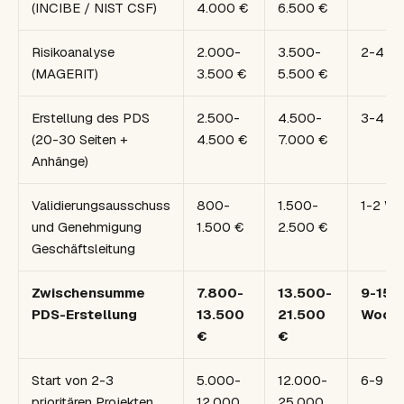
(INCIBE / NIST CSF)
4.000 €
6.500 €
Risikoanalyse
2.000-
3.500-
2-4 W
(MAGERIT)
3.500 €
5.500 €
Erstellung des PDS
2.500-
4.500-
3-4 W
(20-30 Seiten +
4.500 €
7.000 €
Anhänge)
Validierungsausschuss
800-
1.500-
1-2 Wo
und Genehmigung
1.500 €
2.500 €
Geschäftsleitung
Zwischensumme
7.800-
13.500-
9-15
PDS-Erstellung
13.500
21.500
Woch
€
€
Start von 2-3
5.000-
12.000-
6-9 Mo
prioritären Projekten
12.000
25.000