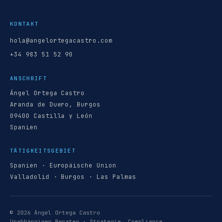
KONTAKT
hola@angelortegacastro.com
+34 983 51 52 90
ANSCHRIFT
Ángel Ortega Castro
Aranda de Duero, Burgos
09400 Castilla y León
Spanien
TÄTIGKEITSGEBIET
Spanien · Europäische Union
Valladolid · Burgos · Las Palmas
© 2026 Ángel Ortega Castro
Unabhängiger Berater · Strategie, Compliance,