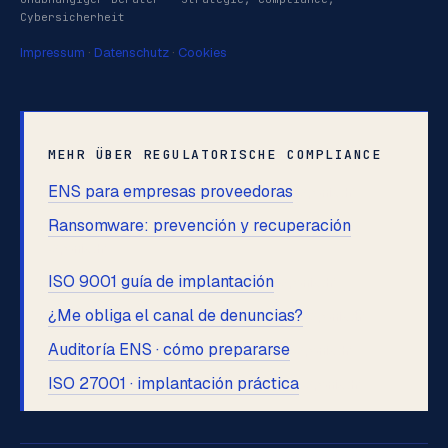
Cybersicherheit
Impressum
·
Datenschutz
·
Cookies
MEHR ÜBER REGULATORISCHE COMPLIANCE
ENS para empresas proveedoras
(Spanisch)
Ransomware: prevención y recuperación
(Spanisch)
ISO 9001 guía de implantación
(Spanisch)
¿Me obliga el canal de denuncias?
(Spanisch)
Auditoría ENS · cómo prepararse
(Spanisch)
ISO 27001 · implantación práctica
(Spanisch)