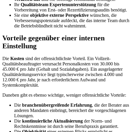
Ihr
Qualitätsteam Expertenunterstützung
für die
Vorbereitung von Erst- oder Rezertifizierungsaudits benötigt.
Sie eine
objektive externe Perspektive
wünschen, die
Verbesserungspotenziale aufdeckt, die das interne Team durch
die Betriebsblindheit nicht wahrnimmt.
Vorteile gegenüber einer internen
Einstellung
Die
Kosten
sind der offensichtlichste Vorteil. Ein Vollzeit-
Qualitätsbeauftragter verursacht Personalkosten von 30.000 bis
45.000 € pro Jahr (Gehalt und Sozialabgaben). Ein ausgelagerter
Qualitätsleitungsservice liegt typischerweise zwischen 4.000 und
12.000 € pro Jahr, je nach erforderlichem Aufwand und
Systemkomplexität.
Daneben gibt es ebenso wichtige, weniger offensichtliche Vorteile:
Die
branchenübergreifende Erfahrung
, die der Berater aus
anderen Mandaten einbringt, bereichert die vorgeschlagenen
Lösungen.
Die
kontinuierliche Aktualisierung
der Norm- und
Rechtskenntnisse ist durch seine Berufspraxis garantiert.
Die
Objektivität
eines externen Blicks ermöglicht es,