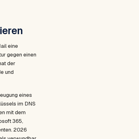
ieren
ail eine
tur gegen einen
hat der
de und
rzeugung eines
hlüssels im DNS
ten mit dem
osoft 365,
enten. 2026
 als verwundbar