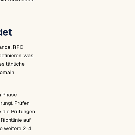
det
ance, RFC
definieren, was
es tägliche
Domain
en Phase
rung). Prüfen
ie die Prüfungen
Richtlinie auf
e weitere 2-4