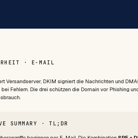
ERHEIT · E-MAIL
ert Versandserver, DKIM signiert die Nachrichten und DMA
e bei Fehlern. Die drei schützen die Domain vor Phishing un
ssbrauch.
VE SUMMARY · TL;DR
berangriffe beginnen per E-Mail. Die Kombination
SPF + D