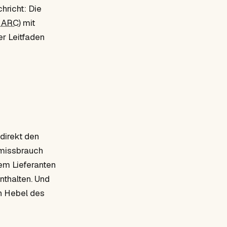
hricht: Die
ARC
) mit
r Leitfaden
 direkt den
smissbrauch
nem Lieferanten
nthalten. Und
en Hebel des