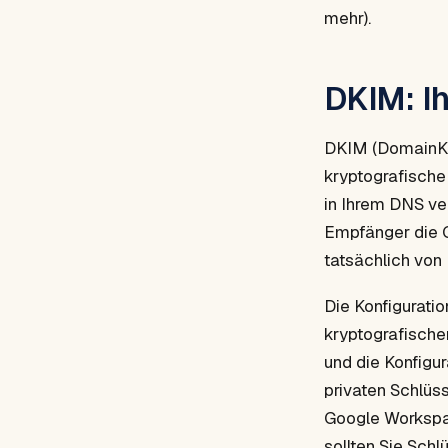
mehr).
DKIM: Ih
DKIM (DomainKey
kryptografische
in Ihrem DNS verö
Empfänger die G
tatsächlich von
Die Konfiguratio
kryptografische
und die Konfigu
privaten Schlüs
Google Workspac
sollten Sie Schl