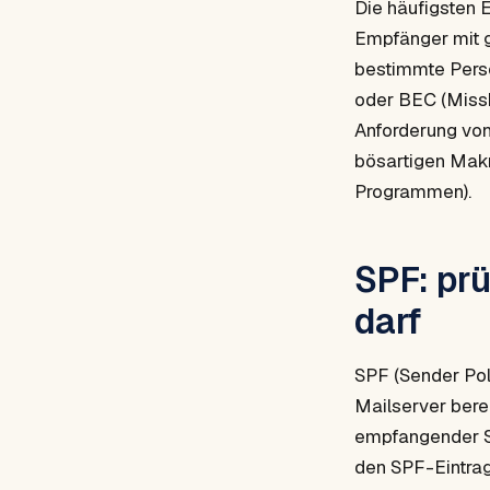
Die häufigsten 
Empfänger mit g
bestimmte Perso
oder BEC (Missb
Anforderung vo
bösartigen Makr
Programmen).
SPF: prü
darf
SPF (Sender Pol
Mailserver bere
empfangender Se
den SPF-Eintrag 