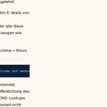
bgelehnt.
gitim E-Mails von
er alle diese
rkzeugen wie
lchimp + Brevo
nclude:spf.sendinblue.com -all
ersendet,
ffentlichung des
10 DNS-Lookups
oniert nicht