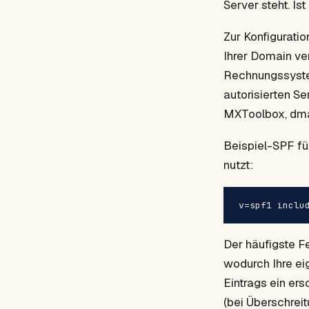
Server steht. Is
Zur Konfiguratio
Ihrer Domain ve
Rechnungssystem
autorisierten Se
MXToolbox, dma
Beispiel-SPF fü
nutzt:
v=spf1 inclu
Der häufigste Fe
wodurch Ihre ei
Eintrags ein er
(bei Überschrei