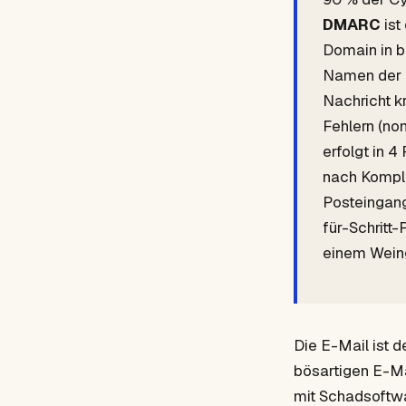
DMARC
ist
Domain in b
Namen der D
Nachricht k
Fehlern (non
erfolgt in 
nach Komple
Posteingan
für-Schritt-
einem Weing
Die E-Mail ist 
bösartigen E-Ma
mit Schadsoftwa