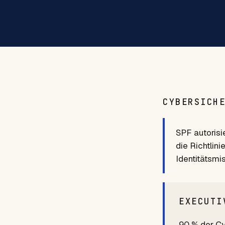
CYBERSICH
SPF autorisi
die Richtlini
Identitätsmi
EXECUTI
90 % der Cy