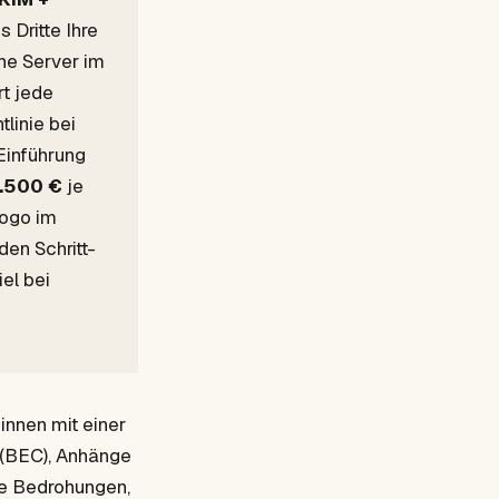
 Dritte Ihre
he Server im
t jede
linie bei
 Einführung
.500 €
je
Logo im
den Schritt-
iel bei
innen mit einer
 (BEC), Anhänge
he Bedrohungen,