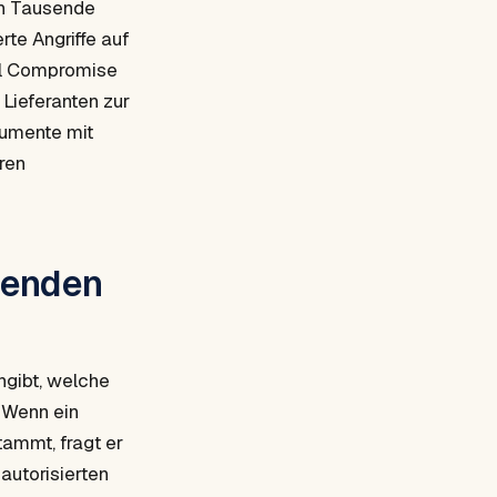
an Tausende
te Angriffe auf
il Compromise
Lieferanten zur
umente mit
ren
senden
ngibt, welche
 Wenn ein
tammt, fragt er
autorisierten