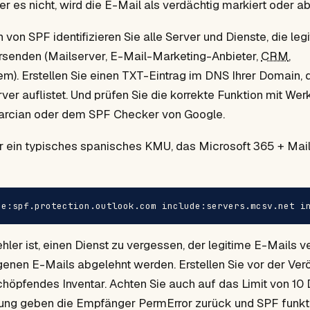
t er es nicht, wird die E-Mail als verdächtig markiert oder a
n von SPF identifizieren Sie alle Server und Dienste, die le
rsenden (Mailserver, E-Mail-Marketing-Anbieter,
CRM
,
). Erstellen Sie einen TXT-Eintrag im DNS Ihrer Domain, d
rver auflistet. Und prüfen Sie die korrekte Funktion mit We
rcian oder dem SPF Checker von Google.
r ein typisches spanisches KMU, das Microsoft 365 + Mai
de:spf.protection.outlook.com include:servers.mcsv.net i
hler ist, einen Dienst zu vergessen, der legitime E-Mails v
genen E-Mails abgelehnt werden. Erstellen Sie vor der Verö
schöpfendes Inventar. Achten Sie auch auf das Limit von 
tung geben die Empfänger PermError zurück und SPF funkti