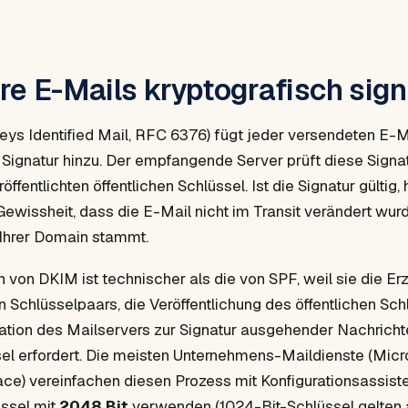
re E-Mails kryptografisch sign
s Identified Mail, RFC 6376) fügt jeder versendeten E-M
 Signatur hinzu. Der empfangende Server prüft diese Signa
ffentlichten öffentlichen Schlüssel. Ist die Signatur gültig, 
ewissheit, dass die E-Mail nicht im Transit verändert wur
 Ihrer Domain stammt.
n von DKIM ist technischer als die von SPF, weil sie die E
n Schlüsselpaars, die Veröffentlichung des öffentlichen Sc
ration des Mailservers zur Signatur ausgehender Nachrich
sel erfordert. Die meisten Unternehmens-Maildienste (Micr
e) vereinfachen diesen Prozess mit Konfigurationsassist
üssel mit
2048 Bit
verwenden (1024-Bit-Schlüssel gelten