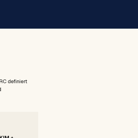
RC definiert
d
KIM +