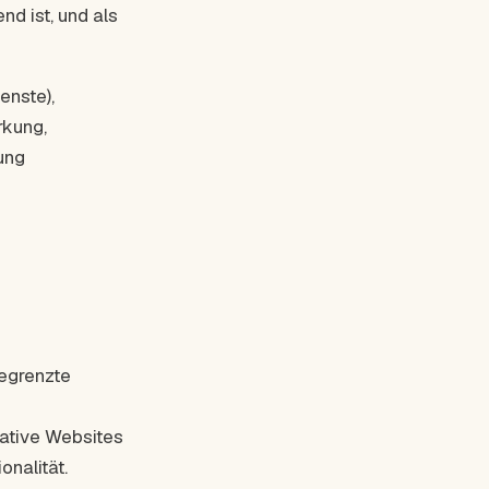
nd ist, und als
enste),
rkung,
ung
begrenzte
mative Websites
onalität.