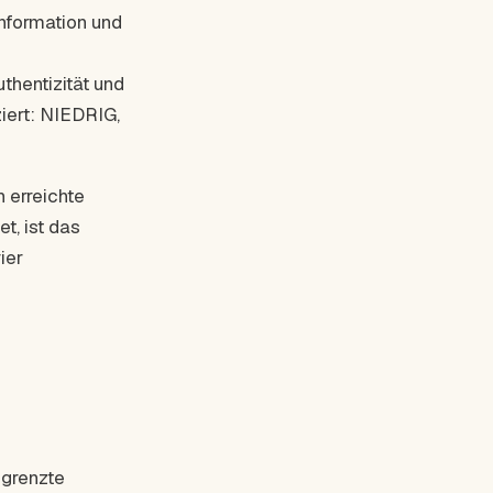
Information und
uthentizität und
ziert: NIEDRIG,
 erreichte
t, ist das
ier
egrenzte