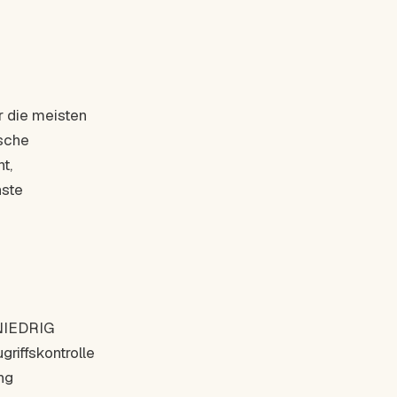
r die meisten
ische
t,
nste
 NIEDRIG
griffskontrolle
ng