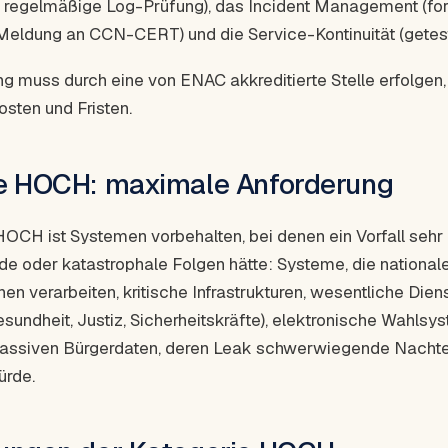
e regelmäßige Log-Prüfung), das Incident Management (fo
Meldung an CCN-CERT) und die Service-Kontinuität (getest
ung muss durch eine von ENAC akkreditierte Stelle erfolgen,
sten und Fristen.
e HOCH: maximale Anforderung
HOCH ist Systemen vorbehalten, bei denen ein Vorfall sehr
 oder katastrophale Folgen hätte: Systeme, die national
n verarbeiten, kritische Infrastrukturen, wesentliche Dien
sundheit, Justiz, Sicherheitskräfte), elektronische Wahlsy
assiven Bürgerdaten, deren Leak schwerwiegende Nachte
ürde.