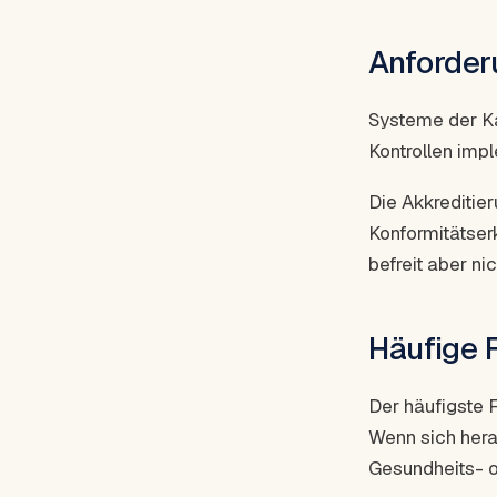
Anforder
Systeme der K
Kontrollen imp
Die Akkreditie
Konformitätser
befreit aber n
Häufige 
Der häufigste F
Wenn sich herau
Gesundheits- o