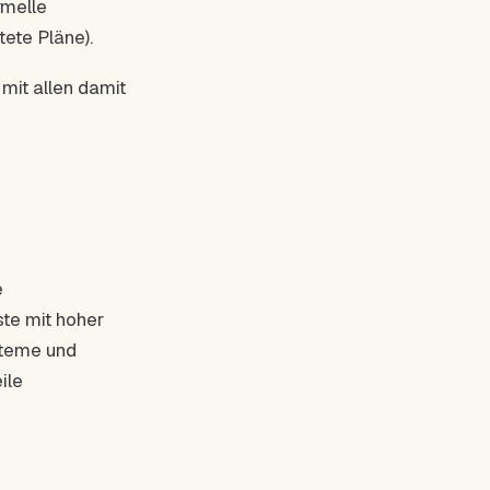
rmelle
ete Pläne).
 mit allen damit
e
ste mit hoher
steme und
ile