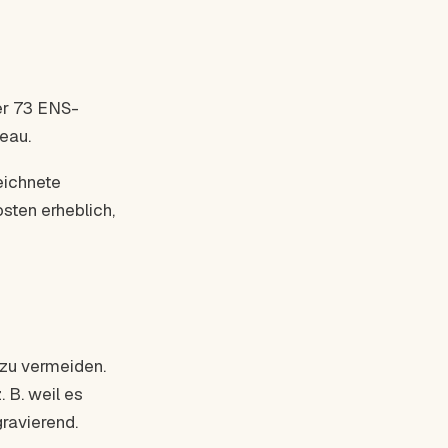
er 73 ENS-
eau.
eichnete
sten erheblich,
 zu vermeiden.
 B. weil es
gravierend.