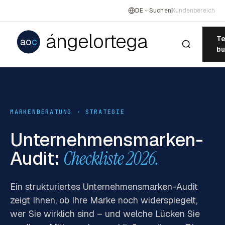
DE
Suchen
Kundenbereich
ángelortega
Te
ao
c
b
MARKENBERATUNG · STRATEGIE
Unternehmensmarken-
Audit:
Checkliste 2026.
Ein strukturiertes Unternehmensmarken-Audit
zeigt Ihnen, ob Ihre Marke noch widerspiegelt,
wer Sie wirklich sind – und welche Lücken Sie