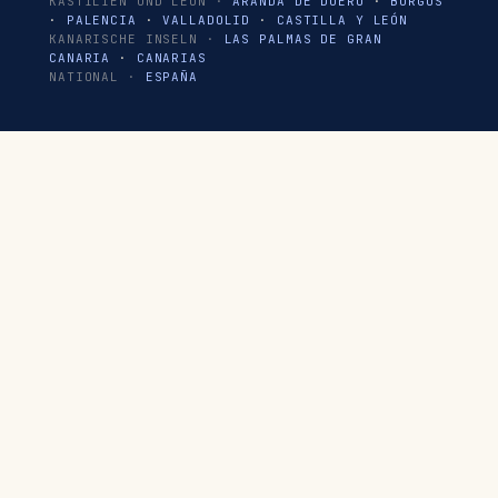
KASTILIEN UND LEÓN ·
ARANDA DE DUERO
·
BURGOS
·
PALENCIA
·
VALLADOLID
·
CASTILLA Y LEÓN
KANARISCHE INSELN ·
LAS PALMAS DE GRAN
CANARIA
·
CANARIAS
NATIONAL ·
ESPAÑA