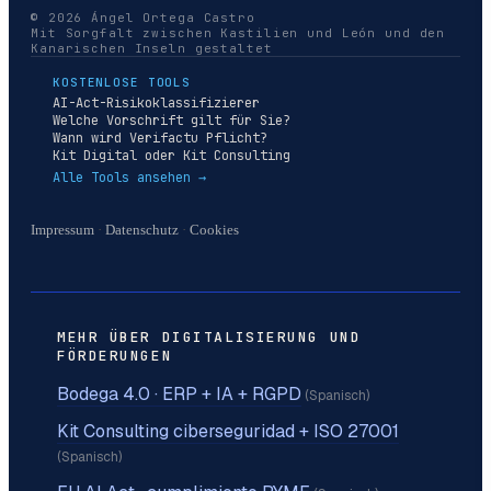
© 2026 Ángel Ortega Castro
Mit Sorgfalt zwischen Kastilien und León und den
Kanarischen Inseln gestaltet
KOSTENLOSE TOOLS
AI-Act-Risikoklassifizierer
Welche Vorschrift gilt für Sie?
Wann wird Verifactu Pflicht?
Kit Digital oder Kit Consulting
Alle Tools ansehen →
Impressum
·
Datenschutz
·
Cookies
MEHR ÜBER DIGITALISIERUNG UND
FÖRDERUNGEN
Bodega 4.0 · ERP + IA + RGPD
(Spanisch)
Kit Consulting ciberseguridad + ISO 27001
(Spanisch)