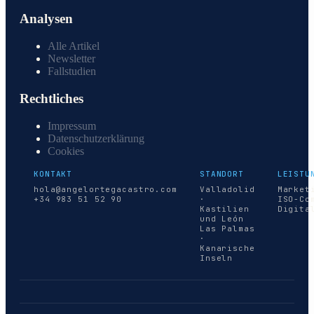
Analysen
Alle Artikel
Newsletter
Fallstudien
Rechtliches
Impressum
Datenschutzerklärung
Cookies
KONTAKT
STANDORT
LEISTU
hola@angelortegacastro.com
Valladolid
Market
+34 983 51 52 90
·
ISO-Co
Kastilien
Digita
und León
Las Palmas
·
Kanarische
Inseln