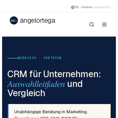
DE
Suchen
Kundenbereich
ángelortega
ao
c
WERKZEUG · VERTRIEB
CRM für Unternehmen:
Auswahlleitfaden
und
Vergleich
Unabhängige Beratung in Marketing,