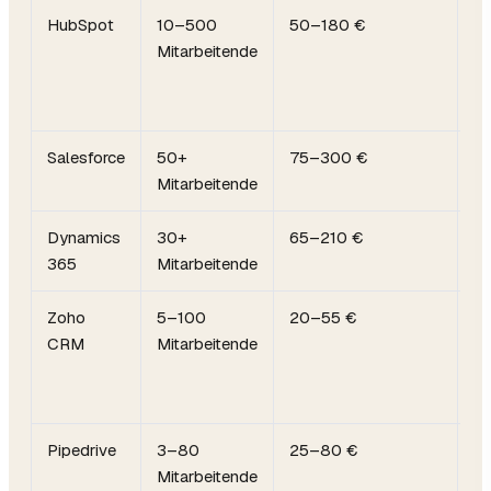
HubSpot
10–500
50–180 €
Ma
Mitarbeitende
Ve
Se
In
Salesforce
50+
75–300 €
M
Mitarbeitende
Fl
Dynamics
30+
65–210 €
Mi
365
Mitarbeitende
In
Zoho
5–100
20–55 €
Se
CRM
Mitarbeitende
Pr
Le
Ve
Pipedrive
3–80
25–80 €
Kl
Mitarbeitende
Ve