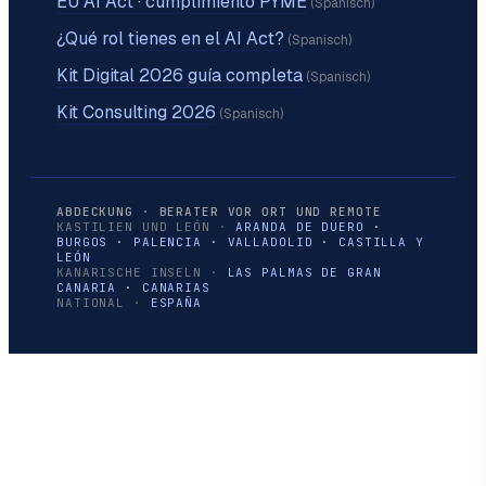
EU AI Act · cumplimiento PYME
(Spanisch)
¿Qué rol tienes en el AI Act?
(Spanisch)
Kit Digital 2026 guía completa
(Spanisch)
Kit Consulting 2026
(Spanisch)
ABDECKUNG · BERATER VOR ORT UND REMOTE
KASTILIEN UND LEÓN ·
ARANDA DE DUERO
·
BURGOS
·
PALENCIA
·
VALLADOLID
·
CASTILLA Y
LEÓN
KANARISCHE INSELN ·
LAS PALMAS DE GRAN
CANARIA
·
CANARIAS
NATIONAL ·
ESPAÑA