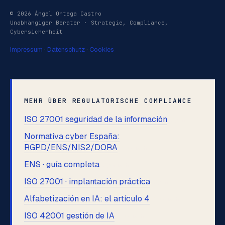
© 2026 Ángel Ortega Castro
Unabhängiger Berater · Strategie, Compliance,
Cybersicherheit
Impressum
·
Datenschutz
·
Cookies
MEHR ÜBER REGULATORISCHE COMPLIANCE
ISO 27001 seguridad de la información
(Spanisch)
Normativa cyber España:
RGPD/ENS/NIS2/DORA
(Spanisch)
ENS · guía completa
(Spanisch)
ISO 27001 · implantación práctica
(Spanisch)
Alfabetización en IA: el artículo 4
(Spanisch)
ISO 42001 gestión de IA
(Spanisch)