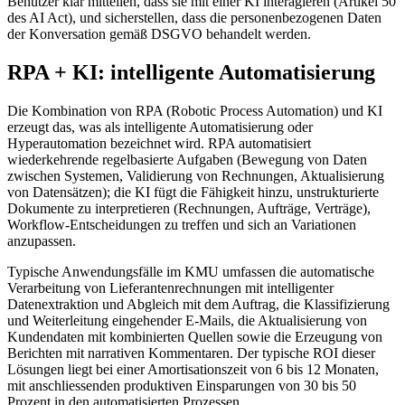
Benutzer klar mitteilen, dass sie mit einer KI interagieren (Artikel 50
des AI Act), und sicherstellen, dass die personenbezogenen Daten
der Konversation gemäß DSGVO behandelt werden.
RPA + KI: intelligente Automatisierung
Die Kombination von RPA (Robotic Process Automation) und KI
erzeugt das, was als intelligente Automatisierung oder
Hyperautomation bezeichnet wird. RPA automatisiert
wiederkehrende regelbasierte Aufgaben (Bewegung von Daten
zwischen Systemen, Validierung von Rechnungen, Aktualisierung
von Datensätzen); die KI fügt die Fähigkeit hinzu, unstrukturierte
Dokumente zu interpretieren (Rechnungen, Aufträge, Verträge),
Workflow-Entscheidungen zu treffen und sich an Variationen
anzupassen.
Typische Anwendungsfälle im KMU umfassen die automatische
Verarbeitung von Lieferantenrechnungen mit intelligenter
Datenextraktion und Abgleich mit dem Auftrag, die Klassifizierung
und Weiterleitung eingehender E-Mails, die Aktualisierung von
Kundendaten mit kombinierten Quellen sowie die Erzeugung von
Berichten mit narrativen Kommentaren. Der typische ROI dieser
Lösungen liegt bei einer Amortisationszeit von 6 bis 12 Monaten,
mit anschliessenden produktiven Einsparungen von 30 bis 50
Prozent in den automatisierten Prozessen.