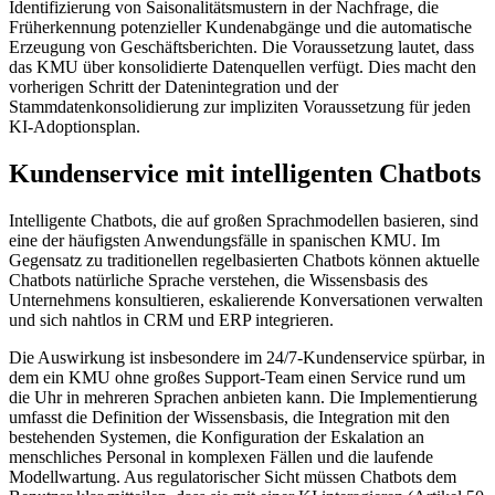
Identifizierung von Saisonalitätsmustern in der Nachfrage, die
Früherkennung potenzieller Kundenabgänge und die automatische
Erzeugung von Geschäftsberichten. Die Voraussetzung lautet, dass
das KMU über konsolidierte Datenquellen verfügt. Dies macht den
vorherigen Schritt der Datenintegration und der
Stammdatenkonsolidierung zur impliziten Voraussetzung für jeden
KI-Adoptionsplan.
Kundenservice mit intelligenten Chatbots
Intelligente Chatbots, die auf großen Sprachmodellen basieren, sind
eine der häufigsten Anwendungsfälle in spanischen KMU. Im
Gegensatz zu traditionellen regelbasierten Chatbots können aktuelle
Chatbots natürliche Sprache verstehen, die Wissensbasis des
Unternehmens konsultieren, eskalierende Konversationen verwalten
und sich nahtlos in CRM und ERP integrieren.
Die Auswirkung ist insbesondere im 24/7-Kundenservice spürbar, in
dem ein KMU ohne großes Support-Team einen Service rund um
die Uhr in mehreren Sprachen anbieten kann. Die Implementierung
umfasst die Definition der Wissensbasis, die Integration mit den
bestehenden Systemen, die Konfiguration der Eskalation an
menschliches Personal in komplexen Fällen und die laufende
Modellwartung. Aus regulatorischer Sicht müssen Chatbots dem