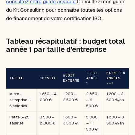
consultez notre guide associé
Consultez mon guide
du Kit Consulting pour connaître toutes les options
de financement de votre certification ISO.
Tableau récapitulatif : budget total
année 1 par taille d'entreprise
TOTAL
MAINTIEN
AUDIT
TAILLE
CONSEIL
ANNÉE
ANNÉES
EXTERNE
1
2-3
Micro-
1 650 – 4
1 200 –
2 850
1 200 – 2
entreprise 1-
000 €
2 500 €
– 6
500 €/an
5 salariés
500 €
Petite 5-25
3 500 –
1 500 –
5 000
1 800 – 3
salariés
8 000 €
3 500 €
– 11
500 €/an
500 €