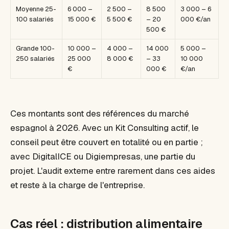
Moyenne 25-
6 000 –
2 500 –
8 500
3 000 – 6
100 salariés
15 000 €
5 500 €
– 20
000 €/an
500 €
Grande 100-
10 000 –
4 000 –
14 000
5 000 –
250 salariés
25 000
8 000 €
– 33
10 000
€
000 €
€/an
Ces montants sont des références du marché
espagnol à 2026. Avec un Kit Consulting actif, le
conseil peut être couvert en totalité ou en partie ;
avec DigitalICE ou Digiempresas, une partie du
projet. L'audit externe entre rarement dans ces aides
et reste à la charge de l'entreprise.
Cas réel : distribution alimentaire