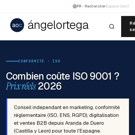
FR
Rechercher
Espace client
ángelortega
Ré
ao
c
se
CONFORMITÉ · ISO
Combien coûte ISO 9001 ?
Prix réels
2026
Conseil independant en marketing, conformité
réglementaire (ISO, ENS, RGPD), digitalisation
et ventes B2B depuis Aranda de Duero
(Castilla y Leon) pour toute l'Espagne.