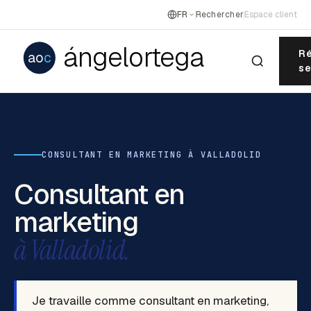
FR
Rechercher
Espace client
ángelortega
Ré
ao
c
se
CONSULTANT EN MARKETING À VALLADOLID
Consultant en
marketing
à Valladolid.
Je travaille comme consultant en marketing,