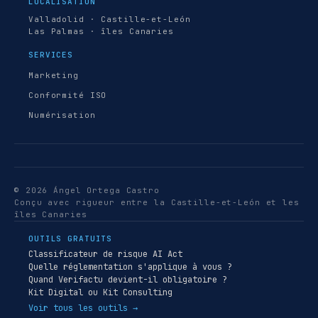
LOCALISATION
Valladolid · Castille-et-León
Las Palmas · îles Canaries
SERVICES
Marketing
Conformité ISO
Numérisation
© 2026 Ángel Ortega Castro
Conçu avec rigueur entre la Castille-et-León et les
îles Canaries
OUTILS GRATUITS
Classificateur de risque AI Act
Quelle réglementation s'applique à vous ?
Quand Verifactu devient-il obligatoire ?
Kit Digital ou Kit Consulting
Voir tous les outils →