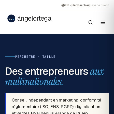
FR
Rechercher
Espace client
ángelortega
ao
c
PÉRIMÈTRE · TAILLE
Des entrepreneurs
aux
multinationales.
Conseil independant en marketing, conformité
réglementaire (ISO, ENS, RGPD), digitalisation
et ventes B2B depuis Aranda de Duero