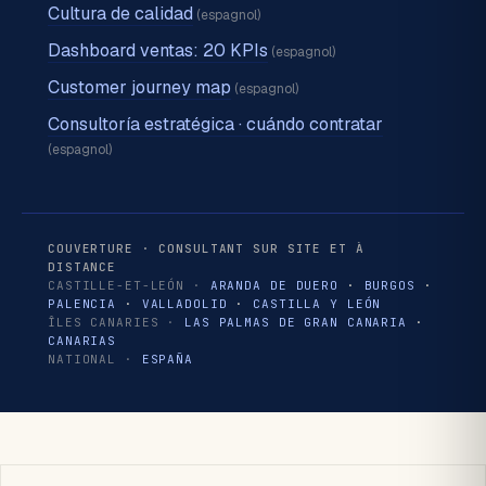
Cultura de calidad
(espagnol)
Dashboard ventas: 20 KPIs
(espagnol)
Customer journey map
(espagnol)
Consultoría estratégica · cuándo contratar
(espagnol)
COUVERTURE · CONSULTANT SUR SITE ET À
DISTANCE
CASTILLE-ET-LEÓN ·
ARANDA DE DUERO
·
BURGOS
·
PALENCIA
·
VALLADOLID
·
CASTILLA Y LEÓN
ÎLES CANARIES ·
LAS PALMAS DE GRAN CANARIA
·
CANARIAS
NATIONAL ·
ESPAÑA