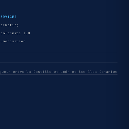
SERVICES
Marketing
Conformité ISO
Numérisation
gueur entre la Castille-et-León et les îles Canaries