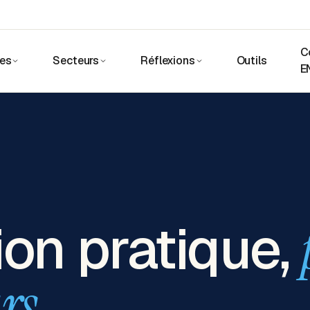
C
ces
Secteurs
Réflexions
Outils
E
on pratique,
rs.