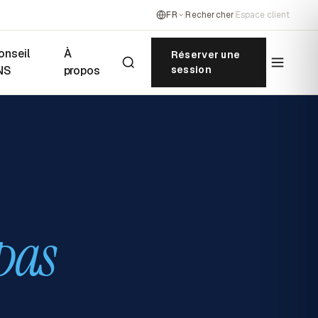
FR
Rechercher
Espace client
onseil
À
Réserver une
NS
propos
session
pas