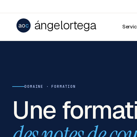
ángelortega
ao
c
Servi
DOMAINE · FORMATION
Une formati
des notes de cou