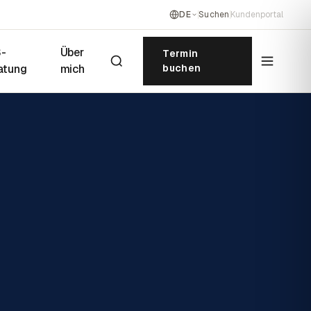
DE
Suchen
Kundenportal
-
Über
Termin
atung
mich
buchen