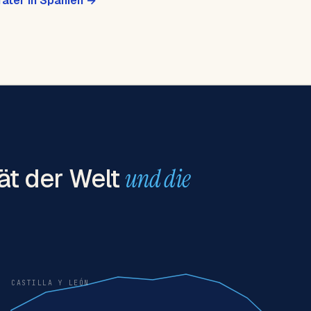
ater in Spanien →
tät der Welt
und die
CASTILLA Y LEÓN