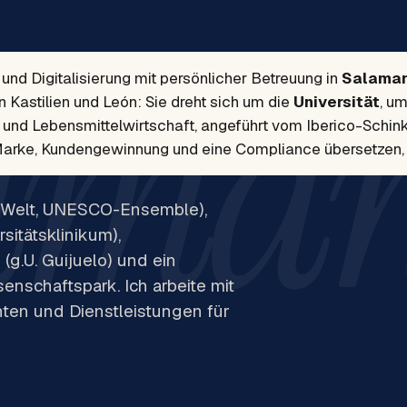
ama
 und Digitalisierung mit persönlicher Betreuung in
Salama
 Kastilien und León: Sie dreht sich um die
Universität
, u
nd Lebensmittelwirtschaft, angeführt vom Iberico-Schinke
Marke, Kundengewinnung und eine Compliance übersetzen, di
der Welt, UNESCO-Ensemble),
sitätsklinikum),
g.U. Guijuelo) und ein
nschaftspark. Ich arbeite mit
enten und Dienstleistungen für