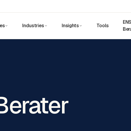
ENS
ces
Industries
Insights
Tools
Ber
Berater