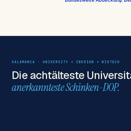
Bundesweite Abdeckung: Ber
SALAMANCA · UNIVERSITY + IBERIAN + BIOTECH
Die achtälteste Universi
anerkannteste Schinken-DOP.