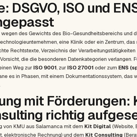
: DSGVO, ISO und ENS 
angepasst
e wegen des Gewichts des Bio-Gesundheitsbereichs und 
otechnologieunternehmen, eine Klinik oder ein Zentrum, d
te Rechtstexte, Verzeichnis der Verarbeitungstätigkeiten
n Vorsicht, die die besonderen Datenkategorien verlangen. F
 einen Weg zur
ISO 9001
, zur
ISO 27001
oder zum
ENS (s
plane es in Phasen, mit einem Dokumentationssystem, das wir
.
rung mit Förderungen: K
sulting richtig aufges
erung von KMU aus Salamanca mit dem
Kit Digital
(Website,
t, elektronische Rechnung) und dem
Kit Consulting
(Bera