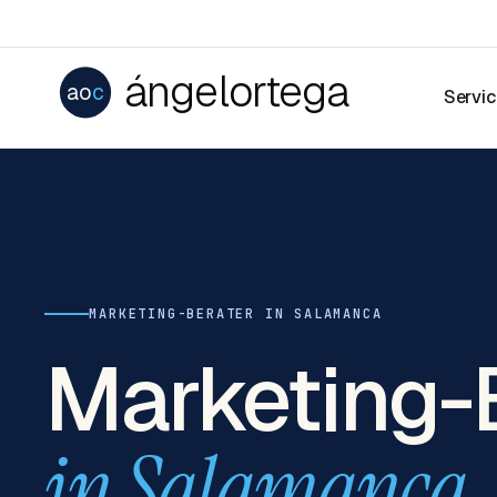
ángelortega
ao
c
Servi
MARKETING-BERATER IN SALAMANCA
Marketing-
in Salamanca.