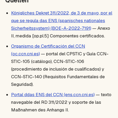
Quellen
Königliches Dekret 311/2022, de 3 de mayo, por el
que se regula das ENS (spanisches nationales
Sicherheitssystem) (BOE-A-2022-7191)
— Anexo
II, medida [op.pl.5] Componentes certificados.
Organismo de Certificación del CCN
(oc.ccn.cni.es)
— portal del CPSTIC y Guía CCN-
STIC-105 (catálogo), CCN-STIC-106
(procedimiento de inclusión de cualificados) y
CCN-STIC-140 (Requisitos Fundamentales de
Seguridad).
Portal ddas ENS del CCN (ens.ccn.cni.es)
— texto
navegable del RD 311/2022 y soporte de las
Maßnahmen des Anhangs II.