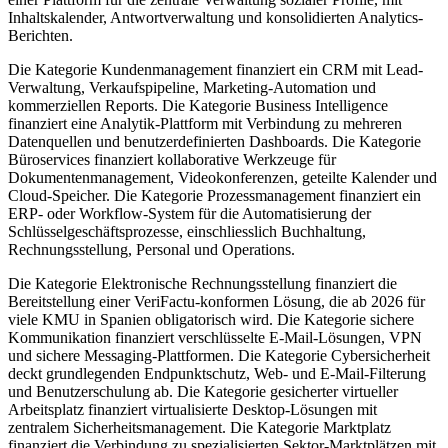
Inhaltskalender, Antwortverwaltung und konsolidierten Analytics-
Berichten.
Die Kategorie Kundenmanagement finanziert ein CRM mit Lead-
Verwaltung, Verkaufspipeline, Marketing-Automation und
kommerziellen Reports. Die Kategorie Business Intelligence
finanziert eine Analytik-Plattform mit Verbindung zu mehreren
Datenquellen und benutzerdefinierten Dashboards. Die Kategorie
Büroservices finanziert kollaborative Werkzeuge für
Dokumentenmanagement, Videokonferenzen, geteilte Kalender und
Cloud-Speicher. Die Kategorie Prozessmanagement finanziert ein
ERP- oder Workflow-System für die Automatisierung der
Schlüsselgeschäftsprozesse, einschliesslich Buchhaltung,
Rechnungsstellung, Personal und Operations.
Die Kategorie Elektronische Rechnungsstellung finanziert die
Bereitstellung einer VeriFactu-konformen Lösung, die ab 2026 für
viele KMU in Spanien obligatorisch wird. Die Kategorie sichere
Kommunikation finanziert verschlüsselte E-Mail-Lösungen, VPN
und sichere Messaging-Plattformen. Die Kategorie Cybersicherheit
deckt grundlegenden Endpunktschutz, Web- und E-Mail-Filterung
und Benutzerschulung ab. Die Kategorie gesicherter virtueller
Arbeitsplatz finanziert virtualisierte Desktop-Lösungen mit
zentralem Sicherheitsmanagement. Die Kategorie Marktplatz
finanziert die Verbindung zu spezialisierten Sektor-Marktplätzen mit