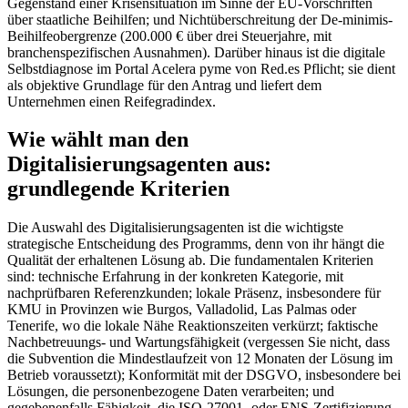
Gegenstand einer Krisensituation im Sinne der EU-Vorschriften
über staatliche Beihilfen; und Nichtüberschreitung der De-minimis-
Beihilfeobergrenze (200.000 € über drei Steuerjahre, mit
branchenspezifischen Ausnahmen). Darüber hinaus ist die digitale
Selbstdiagnose im Portal Acelera pyme von Red.es Pflicht; sie dient
als objektive Grundlage für den Antrag und liefert dem
Unternehmen einen Reifegradindex.
Wie wählt man den
Digitalisierungsagenten aus:
grundlegende Kriterien
Die Auswahl des Digitalisierungsagenten ist die wichtigste
strategische Entscheidung des Programms, denn von ihr hängt die
Qualität der erhaltenen Lösung ab. Die fundamentalen Kriterien
sind: technische Erfahrung in der konkreten Kategorie, mit
nachprüfbaren Referenzkunden; lokale Präsenz, insbesondere für
KMU in Provinzen wie Burgos, Valladolid, Las Palmas oder
Tenerife, wo die lokale Nähe Reaktionszeiten verkürzt; faktische
Nachbetreuungs- und Wartungsfähigkeit (vergessen Sie nicht, dass
die Subvention die Mindestlaufzeit von 12 Monaten der Lösung im
Betrieb voraussetzt); Konformität mit der DSGVO, insbesondere bei
Lösungen, die personenbezogene Daten verarbeiten; und
gegebenenfalls Fähigkeit, die ISO-27001- oder ENS-Zertifizierung