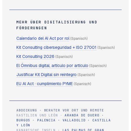
MEHR ÜBER DIGITALISIERUNG UND
FÖRDERUNGEN
Calendario del AI Act por rol
(Spanisch)
Kit Consulting ciberseguridad + ISO 27001
(Spanisch)
Kit Consulting 2026
(Spanisch)
El Ómnibus digital, artículo por artículo
(Spanisch)
Justificar Kit Digital sin reintegro
(Spanisch)
EU AI Act · cumplimiento PYME
(Spanisch)
ABDECKUNG · BERATER VOR ORT UND REMOTE
KASTILIEN UND LEÓN ·
ARANDA DE DUERO
·
BURGOS
·
PALENCIA
·
VALLADOLID
·
CASTILLA
Y LEÓN
KANARISCHE INSELN ·
LAS PALMAS DE GRAN