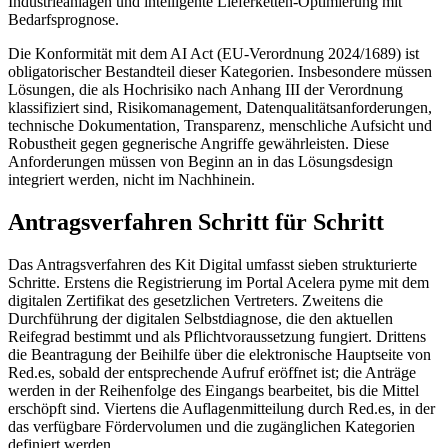
Industrieanlagen und intelligente Lieferketten-Optimierung mit
Bedarfsprognose.
Die Konformität mit dem AI Act (EU-Verordnung 2024/1689) ist
obligatorischer Bestandteil dieser Kategorien. Insbesondere müssen
Lösungen, die als Hochrisiko nach Anhang III der Verordnung
klassifiziert sind, Risikomanagement, Datenqualitätsanforderungen,
technische Dokumentation, Transparenz, menschliche Aufsicht und
Robustheit gegen gegnerische Angriffe gewährleisten. Diese
Anforderungen müssen von Beginn an in das Lösungsdesign
integriert werden, nicht im Nachhinein.
Antragsverfahren Schritt für Schritt
Das Antragsverfahren des Kit Digital umfasst sieben strukturierte
Schritte. Erstens die Registrierung im Portal Acelera pyme mit dem
digitalen Zertifikat des gesetzlichen Vertreters. Zweitens die
Durchführung der digitalen Selbstdiagnose, die den aktuellen
Reifegrad bestimmt und als Pflichtvoraussetzung fungiert. Drittens
die Beantragung der Beihilfe über die elektronische Hauptseite von
Red.es, sobald der entsprechende Aufruf eröffnet ist; die Anträge
werden in der Reihenfolge des Eingangs bearbeitet, bis die Mittel
erschöpft sind. Viertens die Auflagenmitteilung durch Red.es, in der
das verfügbare Fördervolumen und die zugänglichen Kategorien
definiert werden.