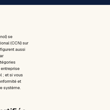
nol) se
tional (CCN) sur
 figurent aussi
ar
tégories
 entreprise
l ; et si vous
onformité et
re système.