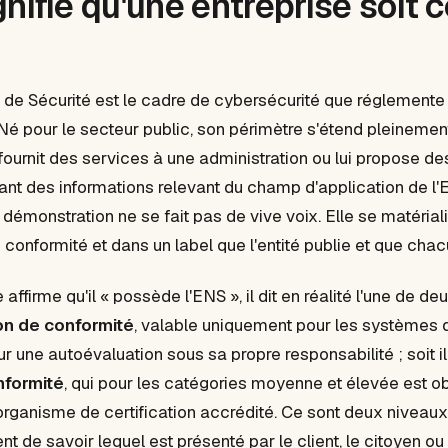
nifie qu'une entreprise soit c
de Sécurité est le cadre de cybersécurité que réglemente
 Né pour le secteur public, son périmètre s'étend pleinement
 fournit des services à une administration ou lui propose de
ant des informations relevant du champ d'application de l
 démonstration ne se fait pas de vive voix. Elle se matérial
conformité et dans un label que l'entité publie et que chacu
affirme qu'il « possède l'ENS », il dit en réalité l'une de deu
on de conformité
, valable uniquement pour les systèmes 
r une autoévaluation sous sa propre responsabilité ; soit i
nformité
, qui pour les catégories moyenne et élevée est ob
 organisme de certification accrédité. Ce sont deux niveaux
ient de savoir lequel est présenté par le client, le citoyen ou