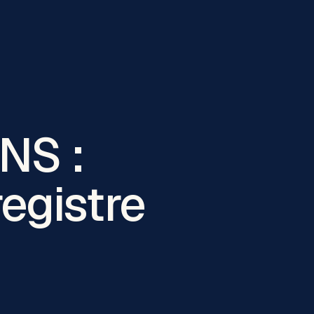
ENS :
egistre