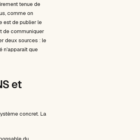
airement tenue de
ous, comme on
 est de publier le
, et de communiquer
ser deux sources : le
ité n'apparaît que
NS et
 système concret. La
esponsable du