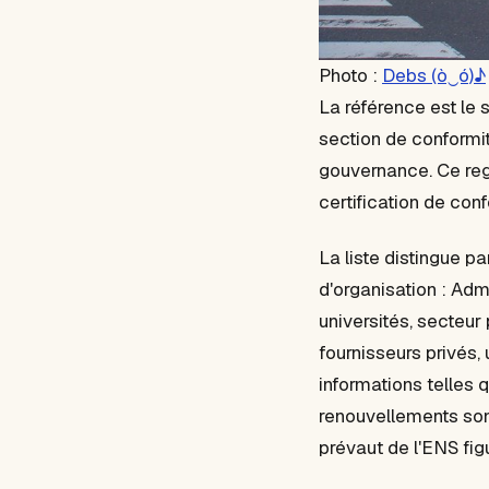
Photo :
Debs (ò‿ó)♪
La référence est le 
section de conformit
gouvernance. Ce reg
certification de conf
La liste distingue p
d'organisation : Adm
universités, secteur 
fournisseurs privés,
informations telles q
renouvellements sont 
prévaut de l'ENS fi