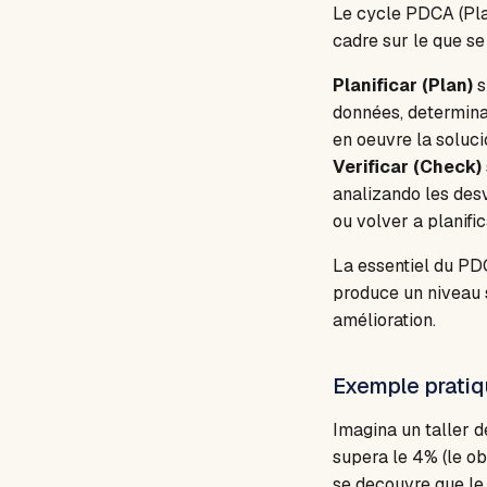
Le cycle PDCA (Pla
cadre sur le que se
Planificar (Plan)
s
données, determina
en oeuvre la soluci
Verificar (Check)
analizando les des
ou volver a planifi
La essentiel du PD
produce un niveau 
amélioration.
Exemple pratiq
Imagina un taller d
supera le 4% (le ob
se decouvre que le 