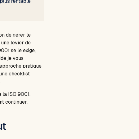
plus rentable
on de gérer le
 une levier de
001 se le exige,
ide je vous
 approche pratique
une checklist
.
e la ISO 9001.
t continuer.
ut