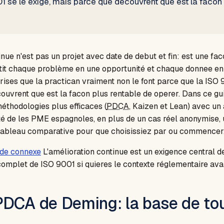
1 se le exige, mais parce que decouvrent que est la facon 
inue n'est pas un projet avec date de debut et fin: est une fac
rtit chaque problème en une opportunité et chaque donnee en
rises que la practican vraiment non le font parce que la ISO 9
ouvrent que est la facon plus rentable de operer. Dans ce gu
méthodologies plus efficaces (
PDCA
, Kaizen et Lean) avec un
té de les PME espagnoles, en plus de un cas réel anonymise, 
tableau comparative pour que choisissiez par ou commencer
ide connexe
L'amélioration continue est un exigence central d
omplet de ISO 9001 si quieres le contexte réglementaire avan
PDCA de Deming: la base de to