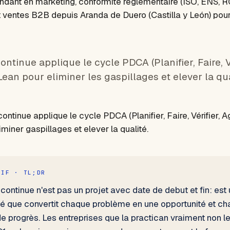
ndant en marketing, conformité réglementaire (ISO, ENS, R
et ventes B2B depuis Aranda de Duero (Castilla y León) pou
ontinue applique le cycle PDCA (Planifier, Faire, Vé
Lean pour eliminer les gaspillages et elever la qua
continue applique le cycle PDCA (Planifier, Faire, Vérifier, 
iminer gaspillages et elever la qualité.
TIF · TL;DR
 continue n'est pas un projet avec date de debut et fin: est
vité que convertit chaque problème en une opportunité et 
de progrès. Les entreprises que la practican vraiment non l