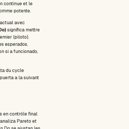
 continue et le
 comme potente.
n actual avec
Do)
significa mettre
mier (piloto).
les esperados,
on si a funcionado,
lta du cycle
uerta a la suivant
 en contrôle final
 analiza Pareto et
n Do se ajustan les