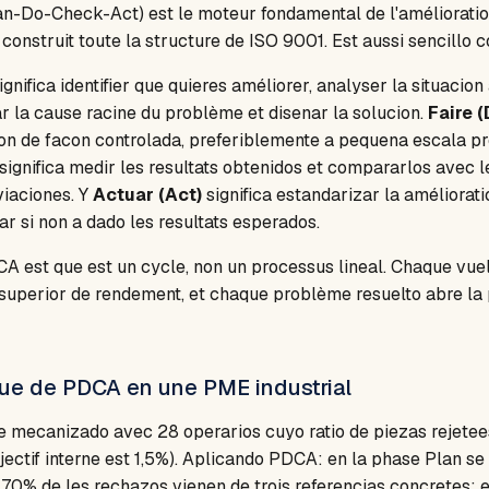
n-Do-Check-Act) est le moteur fondamental de l'amélioration
 construit toute la structure de ISO 9001. Est aussi sencillo
ignifica identifier que quieres améliorer, analyser la situacio
r la cause racine du problème et disenar la solucion.
Faire (
on de facon controlada, preferiblemente a pequena escala pre
significa medir les resultats obtenidos et compararlos avec 
viaciones. Y
Actuar (Act)
significa estandarizar la améliorati
car si non a dado les resultats esperados.
CA est que est un cycle, non un processus lineal. Chaque vue
superior de rendement, et chaque problème resuelto abre la p
ue de PDCA en une PME industrial
e mecanizado avec 28 operarios cuyo ratio de piezas rejetees
jectif interne est 1,5%). Aplicando PDCA: en la phase Plan se
70% de les rechazos vienen de trois referencias concretes; e