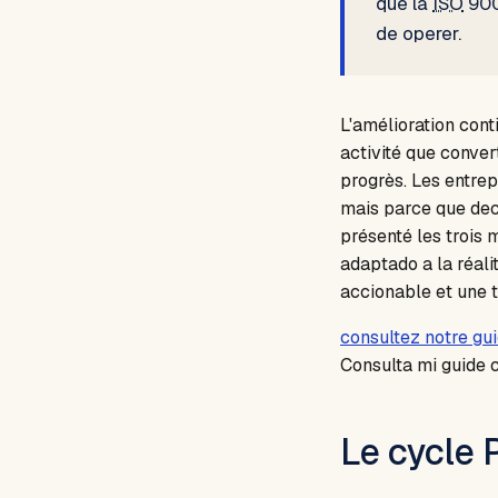
que la
ISO
900
de operer.
L'amélioration cont
activité que conve
progrès. Les entrep
mais parce que dec
présenté les trois 
adaptado a la réali
accionable et une 
consultez notre gu
Consulta mi guide c
Le cycle 