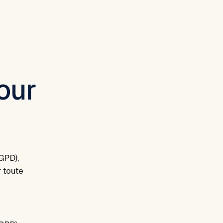
our
GPD),
r toute