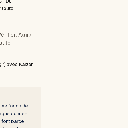
GPD),
r toute
rifier, Agir)
lité.
Agir) avec Kaizen
 une facon de
chaque donnee
e font parce