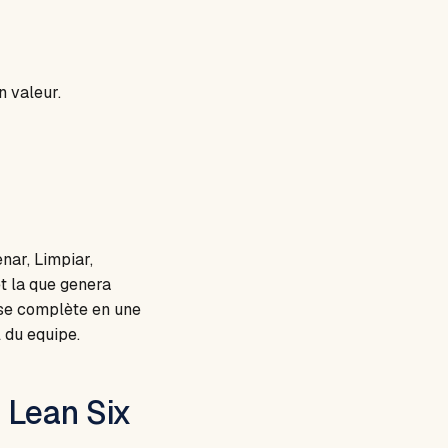
 valeur.
enar, Limpiar,
et la que genera
a se complète en une
 du equipe.
 Lean Six