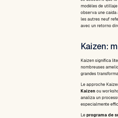
modèles de utillaj
observa une caida a
les autres neuf ref
avec un retorno dir
Kaizen: m
Kaizen significa li
nombreuses amelio
grandes transforma
Le approche Kaizen
Kaizen
ou workshop
analiza un processu
especialmente effi
Le
programa de s