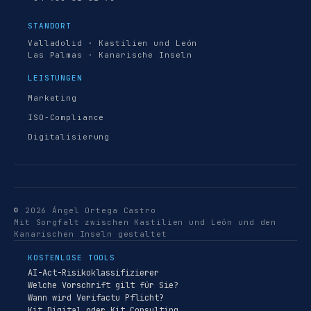
STANDORT
Valladolid · Kastilien und León
Las Palmas · Kanarische Inseln
LEISTUNGEN
Marketing
ISO-Compliance
Digitalisierung
© 2026 Ángel Ortega Castro
Mit Sorgfalt zwischen Kastilien und León und den
Kanarischen Inseln gestaltet
KOSTENLOSE TOOLS
AI-Act-Risikoklassifizierer
Welche Vorschrift gilt für Sie?
Wann wird Verifactu Pflicht?
Kit Digital oder Kit Consulting