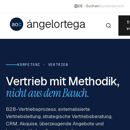
DE
Suchen
Kundenbereich
ángelortega
T
ao
c
v
KOMPETENZ · VERTRIEB
Vertrieb mit Methodik,
nicht aus dem Bauch.
B2B-Vertriebsprozess, externalisierte
Vertriebsleitung, strategische Vertriebsberatung,
CRM, Akquise, überzeugende Angebote und