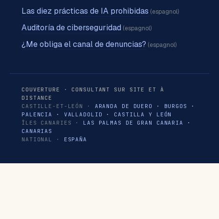
Las diez prácticas de IA prohibidas
(espagnol)
Auditoría de ciberseguridad
(espagnol)
¿Me obliga el canal de denuncias?
(espagnol)
COUVERTURE · CONSULTANT SUR SITE ET À
DISTANCE
CASTILLE-ET-LEÓN ·
ARANDA DE DUERO
·
BURGOS
·
PALENCIA
·
VALLADOLID
·
CASTILLA Y LEÓN
ÎLES CANARIES ·
LAS PALMAS DE GRAN CANARIA
·
CANARIAS
NATIONAL ·
ESPAÑA