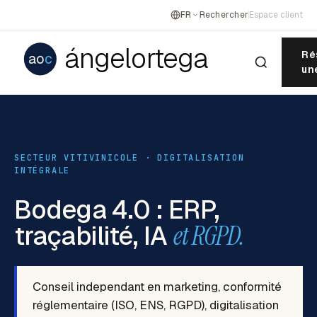
FR
Rechercher
Espace client
ángelortega
Ré
ao
c
un
SECTEUR VITIVINICOLE · DIGITALISATION
INTÉGRALE
Bodega 4.0 : ERP,
traçabilité, IA
et RGPD.
Conseil independant en marketing, conformité
réglementaire (ISO, ENS, RGPD), digitalisation