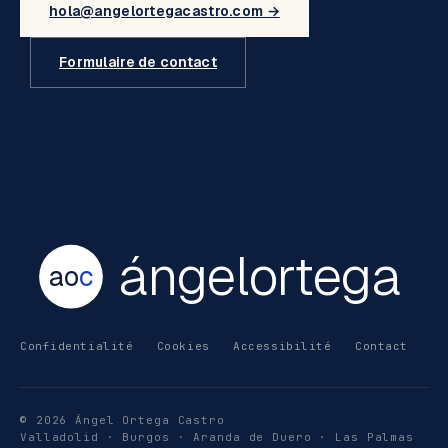
hola@angelortegacastro.com →
Formulaire de contact
ángelortega
ao
c
Confidentialité
Cookies
Accessibilité
Contact
© 2026 Ángel Ortega Castro
Valladolid · Burgos · Aranda de Duero · Las Palmas