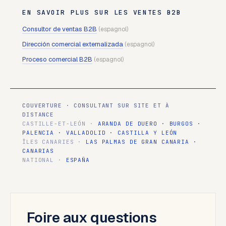
EN SAVOIR PLUS SUR LES VENTES B2B
Consultor de ventas B2B
(espagnol)
Dirección comercial externalizada
(espagnol)
Proceso comercial B2B
(espagnol)
COUVERTURE · CONSULTANT SUR SITE ET À
DISTANCE
CASTILLE-ET-LEÓN ·
ARANDA DE DUERO
·
BURGOS
·
PALENCIA
·
VALLADOLID
·
CASTILLA Y LEÓN
ÎLES CANARIES ·
LAS PALMAS DE GRAN CANARIA
·
CANARIAS
NATIONAL ·
ESPAÑA
Foire aux questions