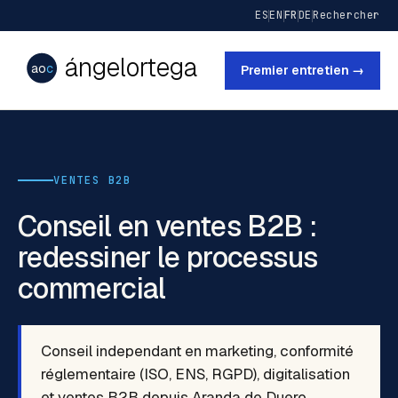
ES
EN
FR
DE
Rechercher
ángelortega
ao
c
Premier entretien →
VENTES B2B
Conseil en ventes B2B :
redessiner le processus
commercial
Conseil independant en marketing, conformité
réglementaire (ISO, ENS, RGPD), digitalisation
et ventes B2B depuis Aranda de Duero