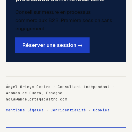
Conseil sur mesure en processus
commerciaux B2B. Première session sans
engagement.
Réserver une session →
Ángel Ortega Castro · Consultant indépendant ·
Aranda de Duero, Espagne ·
hola@angelortegacastro.com
Mentions légales
·
Confidentialité
·
Cookies