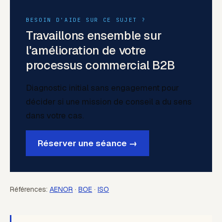
BESOIN D'AIDE SUR CE SUJET ?
Travaillons ensemble sur
l'amélioration de votre
processus commercial B2B
Diagnostic initial sans engagement pour
décider si une mission de conseil a du sens
dans votre cas.
Réserver une séance →
Références:
AENOR
·
BOE
·
ISO