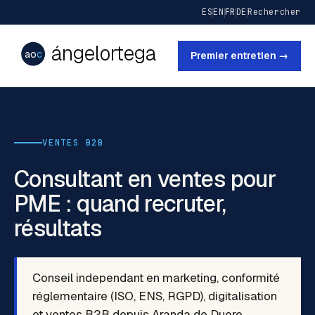
ES
EN
FR
DE
Rechercher
ángelortega
ao
c
Premier entretien →
VENTES B2B
Consultant en ventes pour
PME : quand recruter,
résultats
Conseil independant en marketing, conformité
réglementaire (ISO, ENS, RGPD), digitalisation
et ventes B2B depuis Aranda de Duero