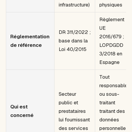
infrastructure)
physiques
Règlement
UE
DR 311/2022 ;
Réglementation
2016/679 ;
base dans la
de référence
LOPDGDD
Loi 40/2015
3/2018 en
Espagne
Tout
responsable
Secteur
ou sous-
public et
traitant
Qui est
prestataires
traitant des
concerné
lui fournissant
données
des services
personnelles