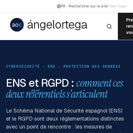
FR
Rechercher sur le site
Client login
ángelortega
Pr
ao
c
re
vo
CYBERSÉCURITÉ · ENS · PROTECTION DES DONNÉES
ENS et RGPD :
comment ces
deux référentiels s'articulent
Le Schéma National de Sécurité espagnol (ENS)
et le RGPD sont deux réglementations distinctes
avec un point de rencontre : les mesures de