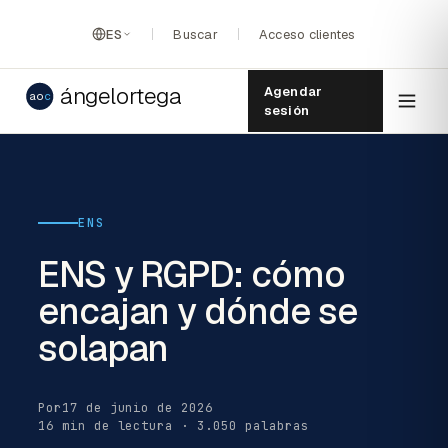
ES
Buscar
Acceso clientes
ángelortega
Agendar
ao
c
sesión
ENS
ENS y RGPD: cómo
encajan y dónde se
solapan
Por
17 de junio de 2026
16 min de lectura · 3.050 palabras