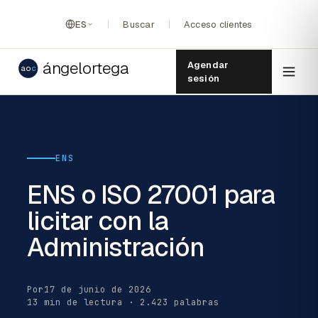
ES
Buscar
Acceso clientes
ángelortega
Agendar
ao
c
sesión
ENS
ENS o ISO 27001 para
licitar con la
Administración
Por
17 de junio de 2026
13 min de lectura · 2.423 palabras