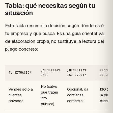
Tabla: qué necesitas según tu
situación
Esta tabla resume la decisión según dónde esté
tu empresa y qué busca. Es una guía orientativa
de elaboración propia, no sustituye la lectura del
pliego concreto:
¿NECESITAS
¿NECESITAS
RECOME
TU SITUACIÓN
ENS?
ISO 27001?
DE ORD
No (salvo
Vendes solo a
Opcional, da
ISO 270
que traten
clientes
confianza
la pide
info
privados
comercial
clientes
pública)