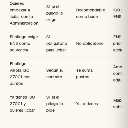
Quieres
Sí, si el
empezar a
Recomendable
ISO 27
pliego lo
licitar con la
como base
ENS
exige
Administración
El pliego exige
Sí,
ENS
ENS como
obligatorio
No obligatorio
priorita
solvencia
para licitar
acelera
El pliego
Ambas 
valora ISO
Según el
Te suma
compit
27001 con
contrato
puntos
adjudic
puntos
Ya tienes ISO
Sí, si el
Mapear
27001 y
pliego lo
Ya la tienes
sobre 
quieres licitar
pide