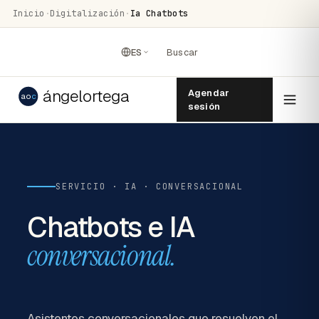
Inicio
·
Digitalización
·
Ia Chatbots
ES
Buscar
ángelortega
Agendar
ao
c
sesión
SERVICIO · IA · CONVERSACIONAL
Chatbots e IA
conversacional.
Asistentes conversacionales que resuelven el