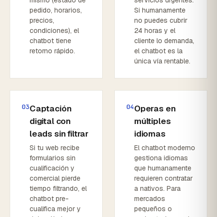
mismo (estado de
servicios urgentes.
pedido, horarios,
Si humanamente
precios,
no puedes cubrir
condiciones), el
24 horas y el
chatbot tiene
cliente lo demanda,
retorno rápido.
el chatbot es la
única vía rentable.
03
04
Captación
Operas en
digital con
múltiples
leads sin filtrar
idiomas
Si tu web recibe
El chatbot moderno
formularios sin
gestiona idiomas
cualificación y
que humanamente
comercial pierde
requieren contratar
tiempo filtrando, el
a nativos. Para
chatbot pre-
mercados
cualifica mejor y
pequeños o