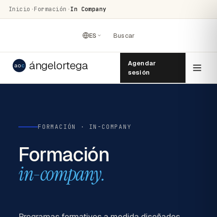
Inicio
·
Formación
·
In Company
ES
Buscar
ángelortega
Agendar
ao
c
sesión
FORMACIÓN · IN-COMPANY
Formación
in-company.
Programas formativos a medida diseñados