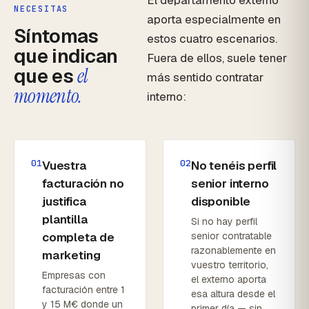
El departamento externo
NECESITAS
aporta especialmente en
Síntomas
estos cuatro escenarios.
que indican
Fuera de ellos, suele tener
que es
el
más sentido contratar
momento.
interno:
01
02
Vuestra
No tenéis perfil
facturación no
senior interno
justifica
disponible
plantilla
Si no hay perfil
completa de
senior contratable
razonablemente en
marketing
vuestro territorio,
Empresas con
el externo aporta
facturación entre 1
esa altura desde el
y 15 M€ donde un
primer día — sin