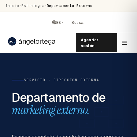
Inicio
·
Estrategia
·
Departamento Externo
ES
Buscar
ángelortega
Agendar
ao
c
sesión
SERVICIO · DIRECCIÓN EXTERNA
Departamento de
marketing externo.
Función completa de marketing para empresas