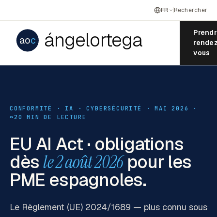
FR
Rechercher
ángelortega
Prend
ao
c
rende
vous
CONFORMITÉ · IA · CYBERSÉCURITÉ · MAI 2026 ·
~20 MIN DE LECTURE
EU AI Act · obligations
dès
le 2 août 2026
pour les
PME espagnoles.
Le Règlement (UE) 2024/1689 — plus connu sous