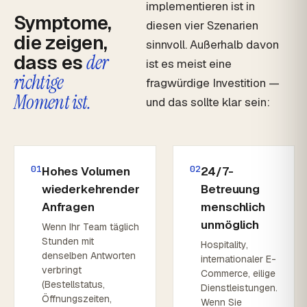
implementieren ist in
Symptome,
diesen vier Szenarien
die zeigen,
sinnvoll. Außerhalb davon
dass es
der
ist es meist eine
richtige
fragwürdige Investition —
Moment ist.
und das sollte klar sein:
01
02
Hohes Volumen
24/7-
wiederkehrender
Betreuung
Anfragen
menschlich
unmöglich
Wenn Ihr Team täglich
Stunden mit
Hospitality,
denselben Antworten
internationaler E-
verbringt
Commerce, eilige
(Bestellstatus,
Dienstleistungen.
Öffnungszeiten,
Wenn Sie