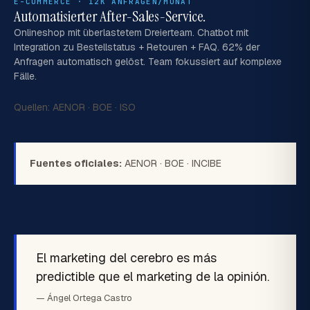
E-COMMERCE · 12K ANFRAGEN/MONAT
Automatisierter After-Sales-Service.
Onlineshop mit überlastetem Dreierteam. Chatbot mit
Integration zu Bestellstatus + Retouren + FAQ. 62% der
Anfragen automatisch gelöst. Team fokussiert auf komplexe
Fälle.
Quellen:
AENOR
·
BOE
·
ISO
Fuentes oficiales:
AENOR
·
BOE
·
INCIBE
El marketing del cerebro es más
predictible que el marketing de la opinión.
— Ángel Ortega Castro