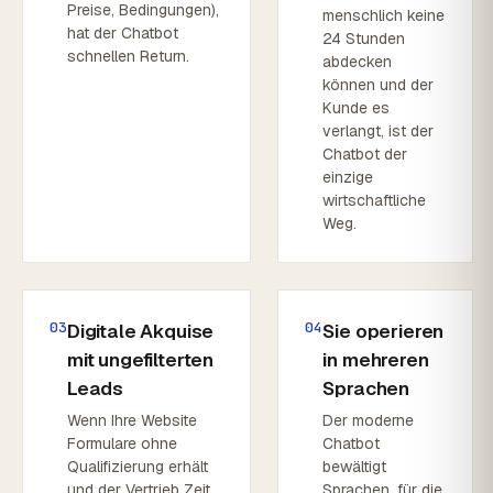
Preise, Bedingungen),
menschlich keine
hat der Chatbot
24 Stunden
schnellen Return.
abdecken
können und der
Kunde es
verlangt, ist der
Chatbot der
einzige
wirtschaftliche
Weg.
03
04
Digitale Akquise
Sie operieren
mit ungefilterten
in mehreren
Leads
Sprachen
Wenn Ihre Website
Der moderne
Formulare ohne
Chatbot
Qualifizierung erhält
bewältigt
und der Vertrieb Zeit
Sprachen, für die