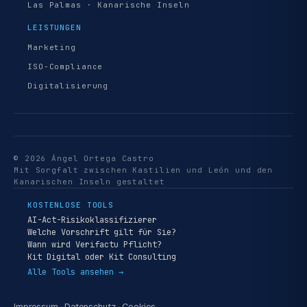
Las Palmas · Kanarische Inseln
LEISTUNGEN
Marketing
ISO-Compliance
Digitalisierung
© 2026 Ángel Ortega Castro
Mit Sorgfalt zwischen Kastilien und León und den
Kanarischen Inseln gestaltet
KOSTENLOSE TOOLS
AI-Act-Risikoklassifizierer
Welche Vorschrift gilt für Sie?
Wann wird Verifactu Pflicht?
Kit Digital oder Kit Consulting
Alle Tools ansehen →
Impressum
·
Datenschutz
·
Cookies