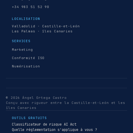
+34 983 51 52 90
LOCALISATION
Valladolid · Castille-et-León
Las Palmas · îles Canaries
SERVICES
Marketing
Conformité ISO
Numérisation
© 2026 Ángel Ortega Castro
Conçu avec rigueur entre la Castille-et-León et les
îles Canaries
OUTILS GRATUITS
Classificateur de risque AI Act
Quelle réglementation s'applique à vous ?