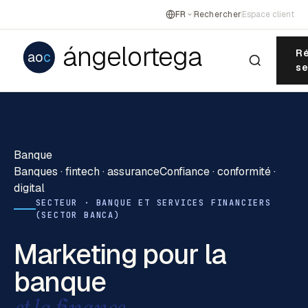
FR
Rechercher
Espace client
ángelortega
Ré
ao
c
se
Banque
Banques · fintech · assurance
Confiance · conformité ·
digital
SECTEUR · BANQUE ET SERVICES FINANCIERS
(SECTOR BANCA)
Marketing pour la
banque