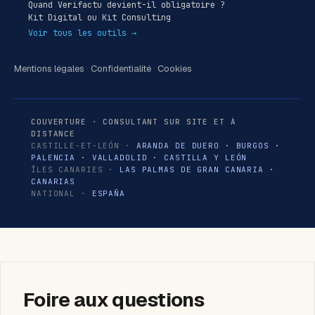
Quand Verifactu devient-il obligatoire ?
Kit Digital ou Kit Consulting
Voir tous les outils →
Mentions légales
·
Confidentialité
·
Cookies
COUVERTURE · CONSULTANT SUR SITE ET À
DISTANCE
CASTILLE-ET-LEÓN ·
ARANDA DE DUERO
·
BURGOS
·
PALENCIA
·
VALLADOLID
·
CASTILLA Y LEÓN
ÎLES CANARIES ·
LAS PALMAS DE GRAN CANARIA
·
CANARIAS
NATIONAL ·
ESPAÑA
Foire aux questions