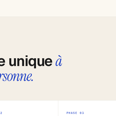
e unique
à
rsonne.
02
PHASE 03