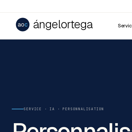
ángelortega
ao
c
Servi
SERVICE · IA · PERSONNALISATION
Personnalis