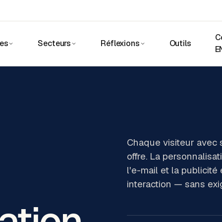
C
ces
Secteurs
Réflexions
Outils
E
Chaque visiteur avec 
offre. La personnalisat
l'e-mail et la public
interaction — sans exi
ation