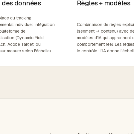
 des données
Règles + modèles
lace du tracking
ental individuel, intégration
Combinaison de règles explici
plateforme de
(segment → contenu) avec d
isation (Dynamic Yield,
modèles d'IA qui apprennent 
ch, Adobe Target, ou
comportement réel. Les règle
sur mesure selon l'échelle).
le contrôle ; l'IA donne l'échell