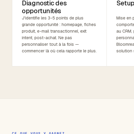
Diagnostic des
Setup
opportunités
J'identifie les 3-5 points de plus
Mise en p
grande opportunité : homepage, fiches
comportem
produit, e-mail transactionnel, exit
au CRM, 
intent, post-achat. Ne pas
personnal
personnaliser tout à la fois —
Bloomrea
commencer là où cela rapporte le plus.
solution 
CE QUE VOUS Y GAGNEZ