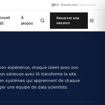
FR
Rechercher
Espace client
onseil
À
Réserver une
NS
propos
session
son expérience, chaque client avec son
ion sérieuse avec IA transforme le site,
ité en systèmes qui apprennent de chaque
ger une équipe de data scientists.