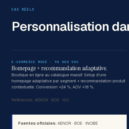
CAS RÉELS
Personnalisation
da
E-COMMERCE MODE · 90 000 SKU
Homepage + recommandation adaptative.
Boutique en ligne au catalogue massif. Setup d'une
homepage adaptative par segment + recommandation produit
contextuelle. Conversion +24 %, AOV +18 %.
Références:
AENOR
·
BOE
·
ISO
Fuentes oficiales:
AENOR
·
BOE
·
INCIBE