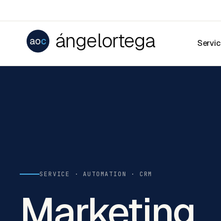
ángelortega
ao
c
Servi
SERVICE · AUTOMATION · CRM
Marketing