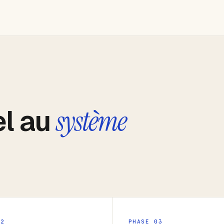
el au
système
02
PHASE 03