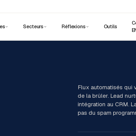
C
ces
Secteurs
Réflexions
Outils
E
Flux automatisés qui v
de la brûler. Lead nurtu
intégration au CRM. L
pas du spam programmé 