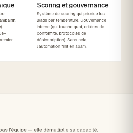
nique
Scoring et gouvernance
tre
Système de scoring qui priorise les
ampaign,
leads par température. Gouvernance
).
interne (qui touche quoi, critères de
l'e-
conformité, protocoles de
premier
désinscription). Sans cela,
l'automation finit en spam.
pas l'équipe — elle démultiplie sa capacité.