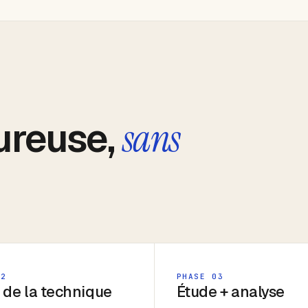
ureuse,
sans
02
PHASE 03
 de la technique
Étude + analyse