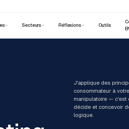
C
ces
Secteurs
Réflexions
Outils
E
J'applique des princi
consommateur à votre 
manipulatoire — c'es
décide et concevoir d
logique.