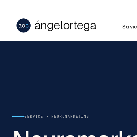
ángelortega
ao
c
Servi
SERVICE · NEUROMARKETING