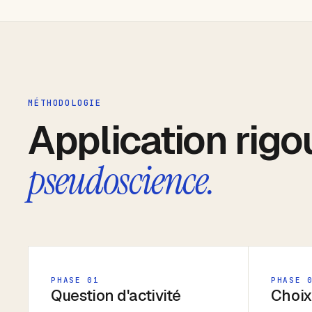
MÉTHODOLOGIE
Application rigo
pseudoscience.
PHASE 01
PHASE 
Question d'activité
Choix