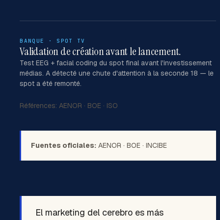
BANQUE · SPOT TV
Validation de création avant le lancement.
Test EEG + facial coding du spot final avant l'investissement
médias. A détecté une chute d'attention à la seconde 18 — le
spot a été remonté.
Références:
AENOR
·
BOE
·
ISO
Fuentes oficiales:
AENOR
·
BOE
·
INCIBE
El marketing del cerebro es más