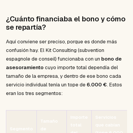
¿Cuánto financiaba el bono y cómo
se repartía?
Aquí conviene ser preciso, porque es donde más
confusión hay. El Kit Consulting (subvention
espagnole de conseil) funcionaba con un
bono de
asesoramiento
cuyo importe total dependía del
tamaño de la empresa, y dentro de ese bono cada
servicio individual tenía un tope de
6.000 €
. Estos
eran los tres segmentos:
Importe
Servicios
Tamaño
total
que cabían
Segmento
de
del
(tope 6.000