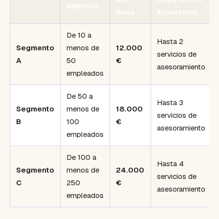
empresa
bono
€/servicio)
De 10 a
Hasta 2
Segmento
menos de
12.000
servicios de
A
50
€
asesoramiento
empleados
De 50 a
Hasta 3
Segmento
menos de
18.000
servicios de
B
100
€
asesoramiento
empleados
De 100 a
Hasta 4
Segmento
menos de
24.000
servicios de
C
250
€
asesoramiento
empleados