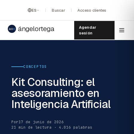
ES
Buscar
Acceso clientes
ángelortega
Agendar
ao
c
sesión
CONCEPTOS
Kit Consulting: el
asesoramiento en
Inteligencia Artificial
Por
17 de junio de 2026
21 min de lectura · 4.016 palabras