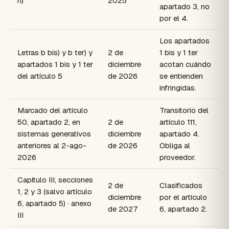
h)
2025
apartado 3, no
por el 4.
Los apartados
Letras b bis) y b ter) y
2 de
1 bis y 1 ter
apartados 1 bis y 1 ter
diciembre
acotan cuándo
del artículo 5
de 2026
se entienden
infringidas.
Marcado del artículo
Transitorio del
50, apartado 2, en
2 de
artículo 111,
sistemas generativos
diciembre
apartado 4.
anteriores al 2-ago-
de 2026
Obliga al
2026
proveedor.
Capítulo III, secciones
2 de
Clasificados
1, 2 y 3 (salvo artículo
diciembre
por el artículo
6, apartado 5) · anexo
de 2027
6, apartado 2.
III