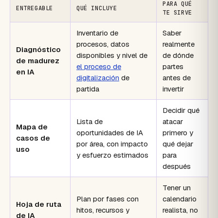
PARA QUÉ
ENTREGABLE
QUÉ INCLUYE
TE SIRVE
Inventario de
Saber
procesos, datos
realmente
Diagnóstico
disponibles y nivel de
de dónde
de madurez
el proceso de
partes
en IA
digitalización
de
antes de
partida
invertir
Decidir qué
Lista de
atacar
Mapa de
oportunidades de IA
primero y
casos de
por área, con impacto
qué dejar
uso
y esfuerzo estimados
para
después
Tener un
Plan por fases con
calendario
Hoja de ruta
hitos, recursos y
realista, no
de IA