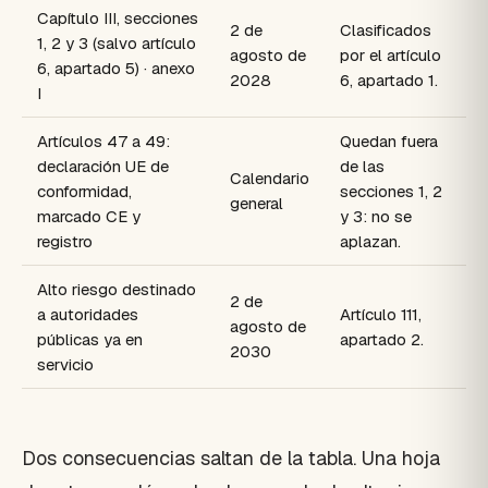
Capítulo III, secciones
2 de
Clasificados
1, 2 y 3 (salvo artículo
agosto de
por el artículo
6, apartado 5) · anexo
2028
6, apartado 1.
I
Artículos 47 a 49:
Quedan fuera
declaración UE de
de las
Calendario
conformidad,
secciones 1, 2
general
marcado CE y
y 3: no se
registro
aplazan.
Alto riesgo destinado
2 de
a autoridades
Artículo 111,
agosto de
públicas ya en
apartado 2.
2030
servicio
Dos consecuencias saltan de la tabla. Una hoja