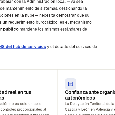
trabajar con la Administración local —ya sea
 de mantenimiento de sistemas, gestionando la
luciones en la nube— necesita demostrar que su
es un requerimiento burocrático: es el mecanismo
r público
mantiene los mismos estándares de
NS del hub de servicios
y el detalle del servicio de
ad real en tus
Confianza ante organ
as
autonómicos
ción no es solo un sello:
La Delegación Territorial de la
 controles proporcionales al
Castilla y León en Palencia y 
al de tus sistemas y procesos,
Complejo Asistencial Universit