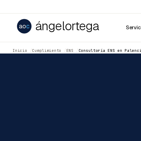
ángelortega
ao
c
Servic
Inicio
Cumplimiento
ENS
Consultoría ENS en Palenc