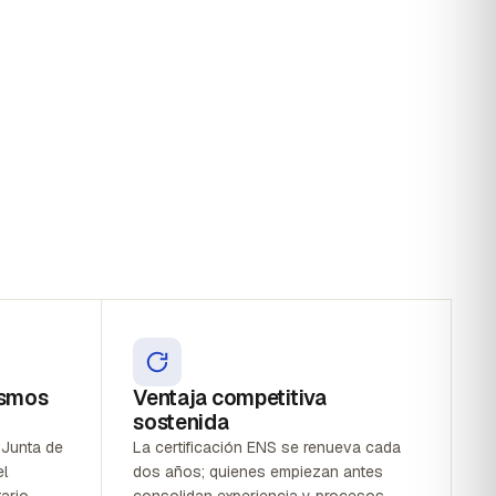
ismos
Ventaja competitiva
sostenida
 Junta de
La certificación ENS se renueva cada
el
dos años; quienes empiezan antes
ario
consolidan experiencia y procesos