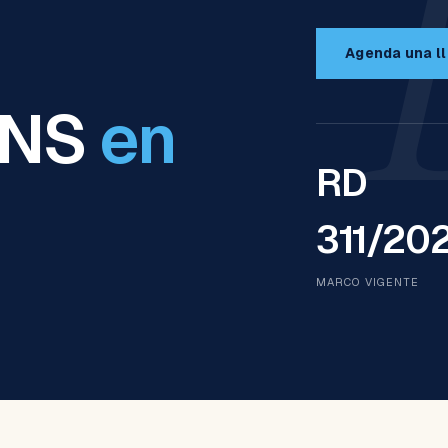
Agenda una l
ENS
en
RD
311/20
MARCO VIGENTE