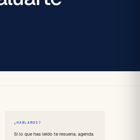
¿HABLAMOS?
Si lo que has leído te resuena, agenda