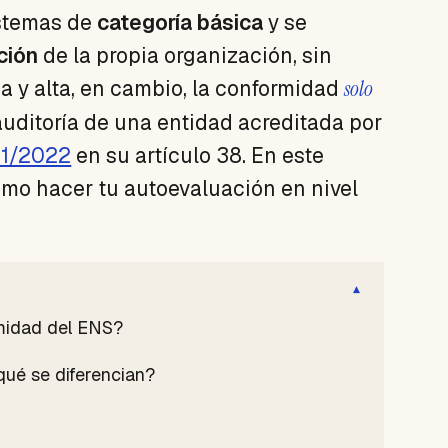
istemas de
categoría básica
y se
ción
de la propia organización, sin
a y alta, en cambio, la conformidad
solo
 auditoría de una entidad acreditada por
11/2022
en su artículo 38. En este
 cómo hacer tu autoevaluación en nivel
▾
rmidad del ENS?
 qué se diferencian?
l