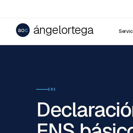
ángelortega
ao
c
Servic
ENS
Declaració
ENS básico