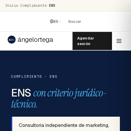
Inicio
·
Cumplimiento
·
ENS
ES
Buscar
ángelortega
Agendar
ao
c
sesión
CUMPLIMIENTO · ENS
ENS
con criterio jurídico-
técnico.
Consultoria independiente de marketing,