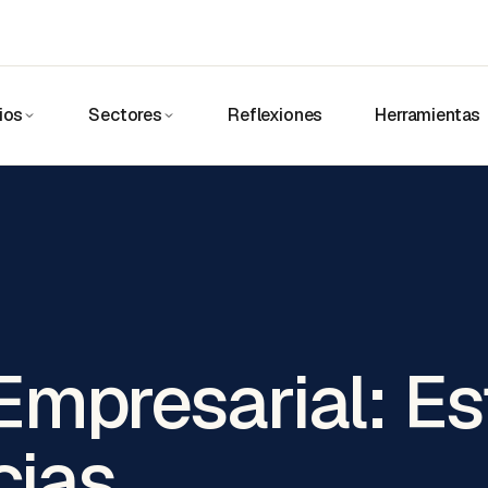
ios
Sectores
Reflexiones
Herramientas
mpresarial: Est
ias