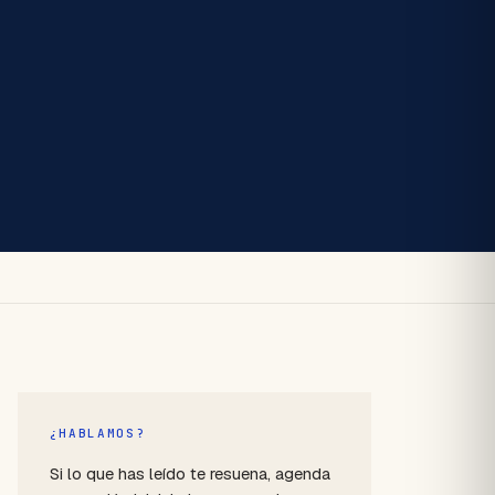
¿HABLAMOS?
Si lo que has leído te resuena, agenda