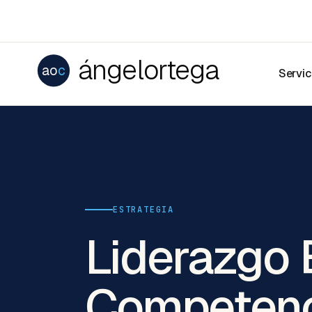
ángelortega
ao
c
Servic
ESTRATEGIA
Liderazgo E
Competenc