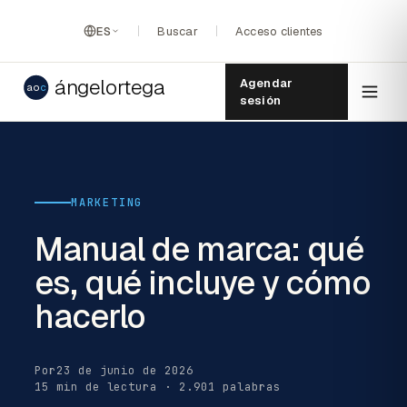
ES
Buscar
Acceso clientes
ángelortega
Agendar
ao
c
sesión
MARKETING
Manual de marca: qué
es, qué incluye y cómo
hacerlo
Por
23 de junio de 2026
15 min de lectura · 2.901 palabras