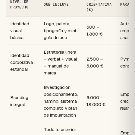
NIVEL DE
QUÉ INCLUYE
ORIENTATIVA
PARA Q
PROYECTO
(€)
Identidad
Logo, paleta,
Autón
600 –
visual
tipografía y mini-
empres
1.800 €
básica
guía de uso
arranca
Estrategia ligera
Identidad
+ verbal + visual
2.500 –
Pyme 
corporativa
+ manual de
6.000 €
consol
estándar
marca
Investigación,
posicionamiento,
Empres
Branding
6.000 –
naming, sistema
crecimi
integral
18.000 €
completo y plan
relanz
de implantación
Todo lo anterior
Empres