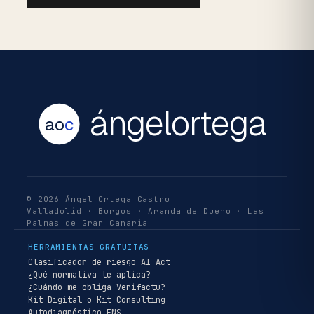
ángelortega
ao
c
© 2026 Ángel Ortega Castro
Valladolid · Burgos · Aranda de Duero · Las
Palmas de Gran Canaria
HERRAMIENTAS GRATUITAS
Clasificador de riesgo AI Act
¿Qué normativa te aplica?
¿Cuándo me obliga Verifactu?
Kit Digital o Kit Consulting
Autodiagnóstico ENS