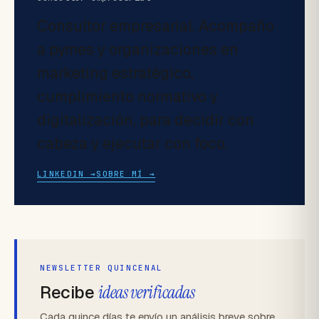
Consultor empresarial. Acompaño
a pymes y organizaciones en
marketing estratégico,
cumplimiento normativo y
digitalización, para decidir con
cabeza y ejecutar con foco.
LINKEDIN →
SOBRE MÍ →
NEWSLETTER QUINCENAL
Recibe
ideas verificadas
Cada quince días te envío un análisis breve sobre