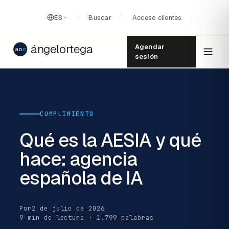
ES
Buscar
Acceso clientes
ángelortega
Agendar
ao
c
sesión
CUMPLIMIENTO
Qué es la AESIA y qué
hace: agencia
española de IA
Por
2 de julio de 2026
9 min de lectura · 1.799 palabras