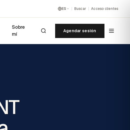
ES
Buscar
Acceso clientes
Sobre
Agendar sesión
mí
ANT
a