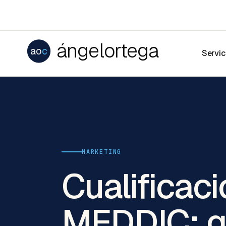
ángelortega
ao
c
Servic
MARKETING
Cualificac
MEDDIC: g