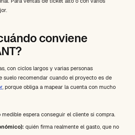
final. Para ventas de ticket alto o con varios
or.
cuándo conviene
ANT?
 con ciclos largos y varias personas
que suelo recomendar cuando el proyecto es de
or
, porque obliga a mapear la cuenta con mucho
 medible espera conseguir el cliente si compra.
onómico):
quién firma realmente el gasto, que no