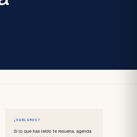
¿HABLAMOS?
Si lo que has leído te resuena, agenda