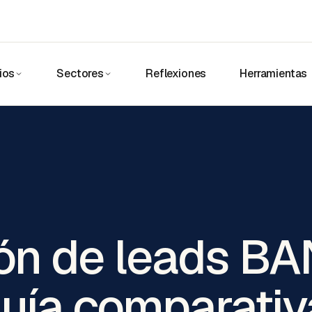
ios
Sectores
Reflexiones
Herramientas
ión de leads B
uía comparativ