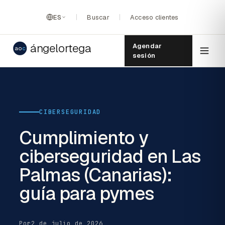
ES
Buscar
Acceso clientes
ángelortega
Agendar
ao
c
sesión
CIBERSEGURIDAD
Cumplimiento y
ciberseguridad en Las
Palmas (Canarias):
guía para pymes
Por
2 de julio de 2026